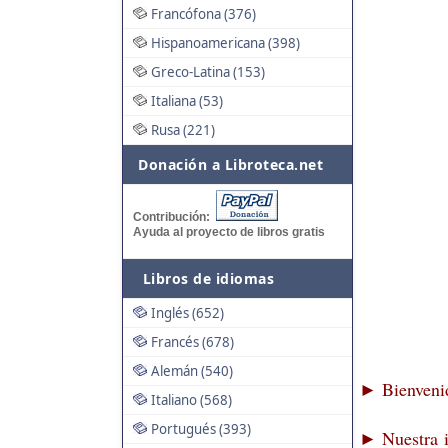
Francófona (376)
Hispanoamericana (398)
Greco-Latina (153)
Italiana (53)
Rusa (221)
Donación a Libroteca.net
Contribución:
Ayuda al proyecto de libros gratis
Libros de idiomas
Inglés (652)
Francés (678)
Alemán (540)
Bienvenid
►
Italiano (568)
Portugués (393)
Nuestra i
►