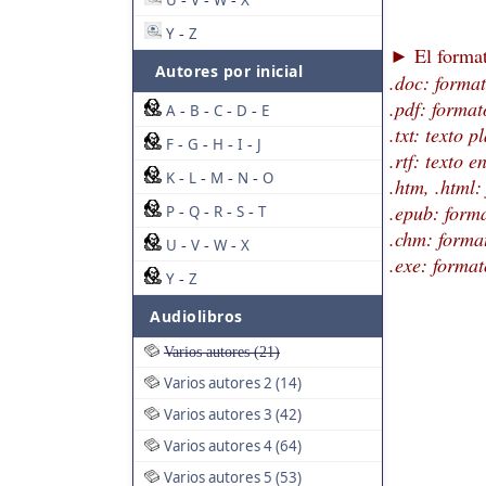
U
V
W
X
-
-
-
Y
Z
-
El format
►
Autores por inicial
.doc: forma
.pdf: format
A
B
C
D
E
-
-
-
-
.txt: texto p
F
G
H
I
J
-
-
-
-
.rtf: texto 
K
L
M
N
O
-
-
-
-
.htm, .html
.epub: forma
P
Q
R
S
T
-
-
-
-
.chm: forma
U
V
W
X
-
-
-
.exe: format
Y
Z
-
Audiolibros
Varios autores (21)
Varios autores 2 (14)
Varios autores 3 (42)
Varios autores 4 (64)
Varios autores 5 (53)