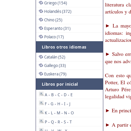
Griego (154)
literatura c
artículos y 
Holandés (372)
Chino (25)
La mayorí
►
Esperanto (31)
idiomas: in
Polaco (17)
actualizacio
Libros otros idiomas
Salvo err
►
Catalán (52)
que nos advi
Gallego (33)
Euskera (79)
Con esto qu
Potter, El 
Libros por inicial
Arturo Pére
A
B
C
D
E
-
-
-
-
legalidad vi
F
G
H
I
J
-
-
-
-
En princi
►
K
L
M
N
O
-
-
-
-
P
Q
R
S
T
-
-
-
-
A partir
►