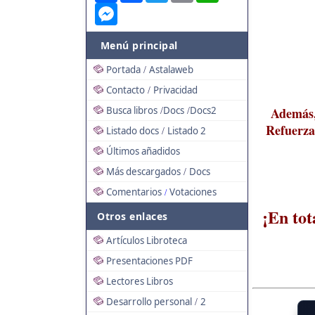
Messenger
Menú principal
Portada
Astalaweb
/
Contacto
Privacidad
/
Busca libros
Docs
Docs2
Además, 
/
/
Refuerza 
Listado docs
Listado 2
/
Últimos añadidos
Más descargados
Docs
/
Comentarios
Votaciones
/
¡En tot
Otros enlaces
Artículos Libroteca
Presentaciones PDF
Lectores Libros
Desarrollo personal
2
/