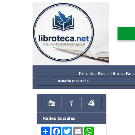
P
ortada
B
usca libros
B
us
|
|
1 usuario conectado
Redes Sociales
Share
Facebook
Twitter
Email
WhatsApp