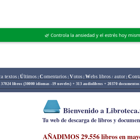
🌿 Controla la ansiedad y el estrés hoy mis
ca textos
Ú
ltimos
C
omentarios
V
otos
W
ebs libros
autor
C
ont
|
|
|
|
/
|
37024 libros (30000 idiomas -19 noveles) + 313 audiolibros + 20370 documentos
Bienvenido a Libroteca
Tu web de descarga de libros y document
AÑADIMOS 29.556 libros en may