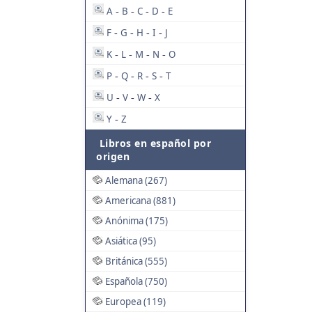
A
B
C
D
E
-
-
-
-
F
G
H
I
J
-
-
-
-
K
L
M
N
O
-
-
-
-
P
Q
R
S
T
-
-
-
-
U
V
W
X
-
-
-
Y
Z
-
Libros en español por
origen
Alemana (267)
Americana (881)
Anónima (175)
Asiática (95)
Británica (555)
Española (750)
Europea (119)