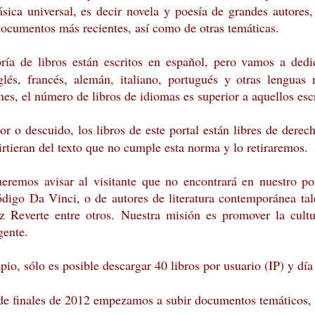
lásica universal, es decir novela y poesía de grandes autore
documentos más recientes, así como de otras temáticas.
a de libros están escritos en español, pero vamos a dedic
glés, francés, alemán, italiano, portugués y otras lenguas 
nes, el número de libros de idiomas es superior a aquellos esc
or o descuido, los libros de este portal están libres de derec
rtieran del texto que no cumple esta norma y lo retiraremos.
eremos avisar al visitante que no encontrará en nuestro po
código Da Vinci, o de autores de literatura contemporánea t
z Reverte entre otros. Nuestra misión es promover la cult
gente.
pio, sólo es posible descargar 40 libros por usuario (IP) y día
 de finales de 2012 empezamos a subir documentos temáticos,