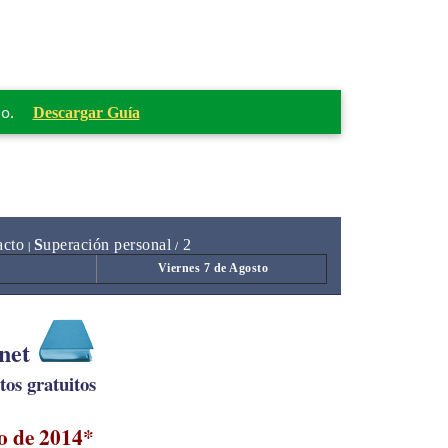
mo.
Descargar Guía
acto
S
uperación personal
2
|
/
Viernes 7 de Agosto
.net
os gratuitos
o de 2014*