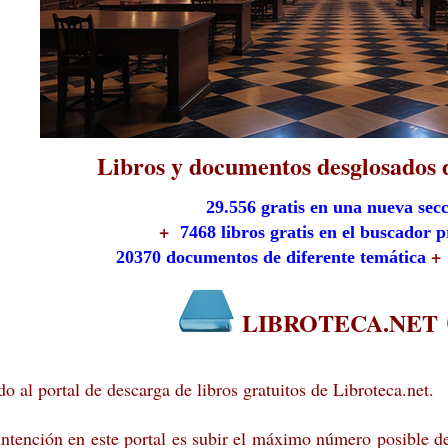
Libros y documentos d
esglosados 
29.556 gratis en una nueva sec
+
7468 libros gratis en el buscador p
+
20370 documentos de diferente temática
LIBROTECA.NET
o al portal de descarga de libros gratuitos de Libroteca.net.
ntención en este portal es subir el máximo número posible de