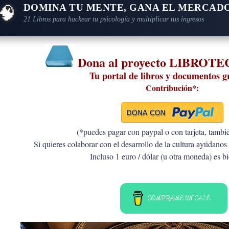
🧠
DOMINA TU MENTE, GANA EL MERCAD
21 Libros para hackear tu psicología y multiplicar tus ingresos
Dona al proyecto LIBROT
Tu portal de libros y documentos g
Contribución*:
(*puedes pagar con paypal o con tarjeta, tambi
Si quieres colaborar con el desarrollo de la cultura ayúdanos 
Incluso 1 euro / dólar (u otra moneda) es b
CÓMPRAME UN CAFÉ