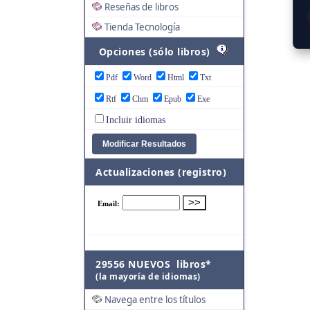
Reseñas de libros
Tienda Tecnología
Opciones (sólo libros)
Pdf
Word
Html
Txt
Rtf
Chm
Epub
Exe
Incluir idiomas
Actualizaciones (registro)
29556 NUEVOS libros*
(la mayoría de idiomas)
Navega entre los títulos