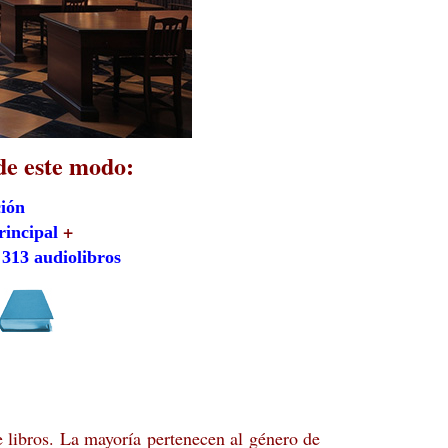
de este modo:
ción
+
rincipal
313 audiolibros
 libros. La mayoría pertenecen al género de