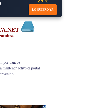
29 €
O
LO QUIERO YA
ECA.NET
ratuitos
én por banco)
a mantener activo el portal
ienvenido