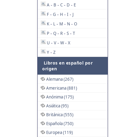
A
B
C
D
E
-
-
-
-
F
G
H
I
J
-
-
-
-
K
L
M
N
O
-
-
-
-
P
Q
R
S
T
-
-
-
-
U
V
W
X
-
-
-
Y
Z
-
Libros en español por
origen
Alemana (267)
Americana (881)
Anónima (175)
Asiática (95)
Británica (555)
Española (750)
Europea (119)