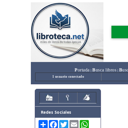
P
ortada
B
usca libros
B
us
|
|
1 usuario conectado
Redes Sociales
Share
Facebook
Twitter
Email
WhatsApp