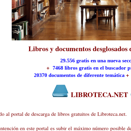
Libros y documentos d
esglosados 
29.556 gratis en una nueva sec
+
7468 libros gratis en el buscador p
+
20370 documentos de diferente temática
LIBROTECA.NET
o al portal de descarga de libros gratuitos de Libroteca.net.
ntención en este portal es subir el máximo número posible de