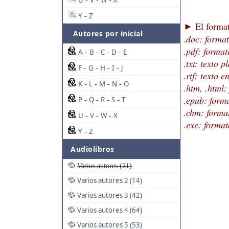
U
V
W
X
-
-
-
Y
Z
-
El format
►
Autores por inicial
.doc: forma
.pdf: format
A
B
C
D
E
-
-
-
-
.txt: texto p
F
G
H
I
J
-
-
-
-
.rtf: texto 
K
L
M
N
O
-
-
-
-
.htm, .html
.epub: forma
P
Q
R
S
T
-
-
-
-
.chm: forma
U
V
W
X
-
-
-
.exe: format
Y
Z
-
Audiolibros
Varios autores (21)
Varios autores 2 (14)
Varios autores 3 (42)
Varios autores 4 (64)
Varios autores 5 (53)