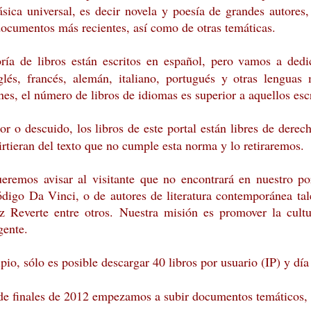
lásica universal, es decir novela y poesía de grandes autore
documentos más recientes, así como de otras temáticas.
a de libros están escritos en español, pero vamos a dedic
glés, francés, alemán, italiano, portugués y otras lenguas 
nes, el número de libros de idiomas es superior a aquellos esc
or o descuido, los libros de este portal están libres de derec
rtieran del texto que no cumple esta norma y lo retiraremos.
eremos avisar al visitante que no encontrará en nuestro po
código Da Vinci, o de autores de literatura contemporánea t
z Reverte entre otros. Nuestra misión es promover la cult
gente.
pio, sólo es posible descargar 40 libros por usuario (IP) y día
 de finales de 2012 empezamos a subir documentos temáticos,