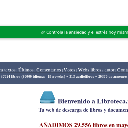
🌿 Controla la ansiedad y el estrés hoy mis
ca textos
Ú
ltimos
C
omentarios
V
otos
W
ebs libros
autor
C
ont
|
|
|
|
/
|
37024 libros (30000 idiomas -19 noveles) + 313 audiolibros + 20370 documentos
Bienvenido a Libroteca
Tu web de descarga de libros y document
AÑADIMOS 29.556 libros en may