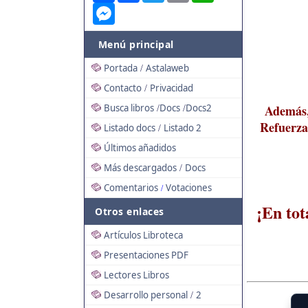
Messenger
Menú principal
Portada
Astalaweb
/
Contacto
Privacidad
/
Busca libros
Docs
Docs2
Además, 
/
/
Refuerza 
Listado docs
Listado 2
/
Últimos añadidos
Más descargados
Docs
/
Comentarios
Votaciones
/
¡En tot
Otros enlaces
Artículos Libroteca
Presentaciones PDF
Lectores Libros
Desarrollo personal
2
/