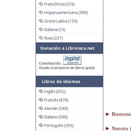
Francófona (376)
Hispanoamericana (398)
Greco-Latina (153)
Italiana (53)
Rusa (221)
Donación a Libroteca.net
Contribución:
Ayuda al proyecto de libros gratis
Libros de idiomas
Inglés (652)
Francés (678)
Alemán (540)
Bienvenid
►
Italiano (568)
Portugués (393)
Nuestra i
►