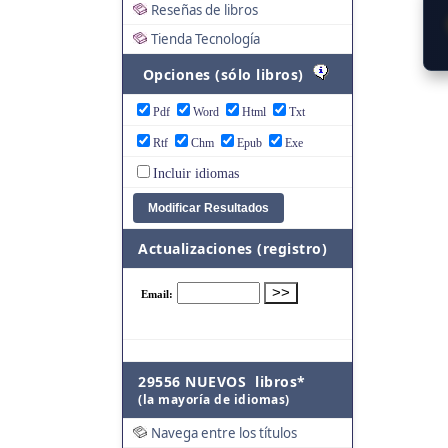
Reseñas de libros
Tienda Tecnología
Opciones (sólo libros)
Pdf
Word
Html
Txt
Rtf
Chm
Epub
Exe
Incluir idiomas
Actualizaciones (registro)
29556 NUEVOS libros*
(la mayoría de idiomas)
Navega entre los títulos