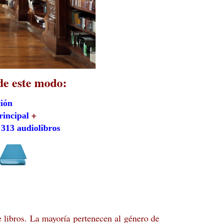
de este modo:
ción
+
rincipal
313 audiolibros
 libros. La mayoría pertenecen al género de