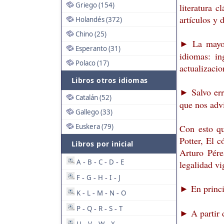
Griego (154)
literatura c
artículos y 
Holandés (372)
Chino (25)
La mayorí
►
Esperanto (31)
idiomas: in
Polaco (17)
actualizacio
Libros otros idiomas
Salvo err
►
Catalán (52)
que nos advi
Gallego (33)
Euskera (79)
Con esto qu
Potter, El 
Libros por inicial
Arturo Pére
A
B
C
D
E
-
-
-
-
legalidad vi
F
G
H
I
J
-
-
-
-
En princi
►
K
L
M
N
O
-
-
-
-
P
Q
R
S
T
-
-
-
-
A partir
►