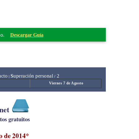
mo.
Descargar Guía
acto
S
uperación personal
2
|
/
Viernes 7 de Agosto
.net
os gratuitos
o de 2014*