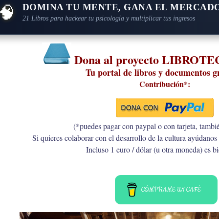
🧠
DOMINA TU MENTE, GANA EL MERCAD
21 Libros para hackear tu psicología y multiplicar tus ingresos
Dona al proyecto LIBROT
Tu portal de libros y documentos g
Contribución*:
(*puedes pagar con paypal o con tarjeta, tambi
Si quieres colaborar con el desarrollo de la cultura ayúdanos 
Incluso 1 euro / dólar (u otra moneda) es b
CÓMPRAME UN CAFÉ