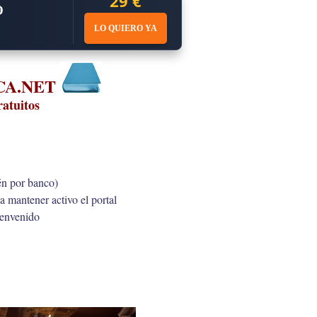
29 €
O
LO QUIERO YA
ECA.NET
ratuitos
én por banco)
a mantener activo el portal
ienvenido