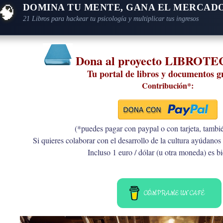
🧠
DOMINA TU MENTE, GANA EL MERCAD
21 Libros para hackear tu psicología y multiplicar tus ingresos
Dona al proyecto LIBROT
Tu portal de libros y documentos g
Contribución*:
(*puedes pagar con paypal o con tarjeta, tambi
Si quieres colaborar con el desarrollo de la cultura ayúdanos 
Incluso 1 euro / dólar (u otra moneda) es b
CÓMPRAME UN CAFÉ