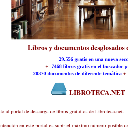
Libros y documentos d
esglosados 
29.556 gratis en una nueva sec
+
7468 libros gratis en el buscador p
+
20370 documentos de diferente temática
LIBROTECA.NET
o al portal de descarga de libros gratuitos de Libroteca.net.
ntención en este portal es subir el máximo número posible de