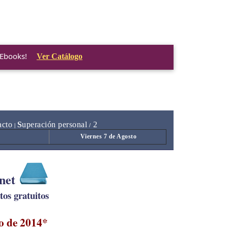
 Ebooks!
Ver Catálogo
acto
S
uperación personal
2
|
/
Viernes 7 de Agosto
.net
os gratuitos
o de 2014*