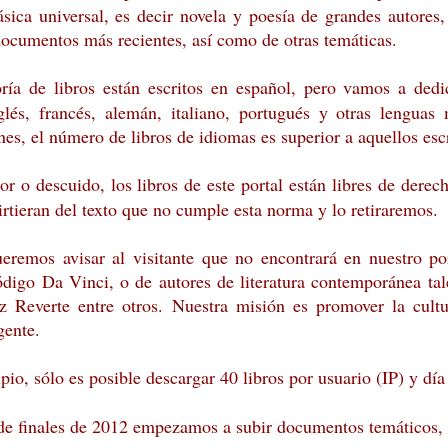
lásica universal, es decir novela y poesía de grandes autore
documentos más recientes, así como de otras temáticas.
a de libros están escritos en español, pero vamos a dedic
glés, francés, alemán, italiano, portugués y otras lenguas 
nes, el número de libros de idiomas es superior a aquellos esc
or o descuido, los libros de este portal están libres de derec
rtieran del texto que no cumple esta norma y lo retiraremos.
eremos avisar al visitante que no encontrará en nuestro po
código Da Vinci, o de autores de literatura contemporánea t
z Reverte entre otros. Nuestra misión es promover la cult
gente.
pio, sólo es posible descargar 40 libros por usuario (IP) y día
 de finales de 2012 empezamos a subir documentos temáticos,