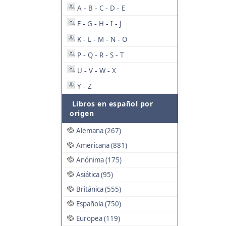
A
B
C
D
E
-
-
-
-
F
G
H
I
J
-
-
-
-
K
L
M
N
O
-
-
-
-
P
Q
R
S
T
-
-
-
-
U
V
W
X
-
-
-
Y
Z
-
Libros en español por
origen
Alemana (267)
Americana (881)
Anónima (175)
Asiática (95)
Británica (555)
Española (750)
Europea (119)