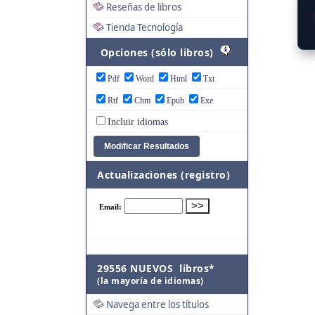
Reseñas de libros
Tienda Tecnología
Opciones (sólo libros)
Pdf
Word
Html
Txt
Rtf
Chm
Epub
Exe
Incluir idiomas
Actualizaciones (registro)
29556 NUEVOS libros*
(la mayoría de idiomas)
Navega entre los títulos