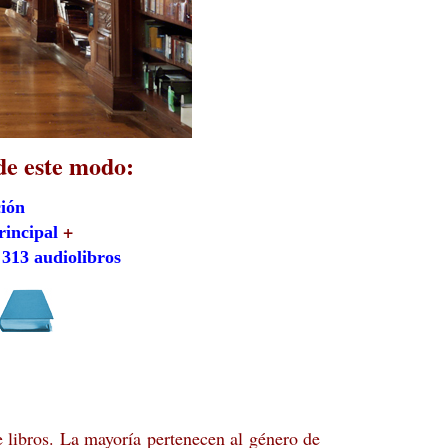
de este modo:
ción
+
rincipal
313 audiolibros
 libros. La mayoría pertenecen al género de