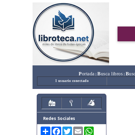
P
ortada
B
usca libros
B
us
|
|
1 usuario conectado
Redes Sociales
Share
Facebook
Twitter
Email
WhatsApp