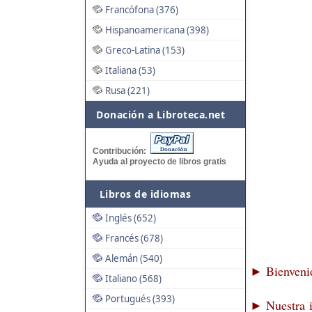
Francófona (376)
Hispanoamericana (398)
Greco-Latina (153)
Italiana (53)
Rusa (221)
Donación a Libroteca.net
Contribución:
Ayuda al proyecto de libros gratis
Libros de idiomas
Inglés (652)
Francés (678)
Alemán (540)
Bienvenid
►
Italiano (568)
Portugués (393)
Nuestra i
►