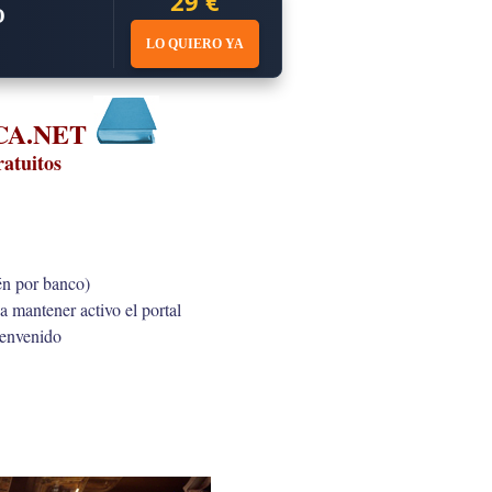
29 €
O
LO QUIERO YA
ECA.NET
ratuitos
én por banco)
a mantener activo el portal
ienvenido