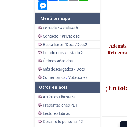
Messenger
Menú principal
Portada
Astalaweb
/
Contacto
Privacidad
/
Busca libros
Docs
Docs2
Además, 
/
/
Refuerza 
Listado docs
Listado 2
/
Últimos añadidos
Más descargados
Docs
/
Comentarios
Votaciones
/
¡En tot
Otros enlaces
Artículos Libroteca
Presentaciones PDF
Lectores Libros
Desarrollo personal
2
/