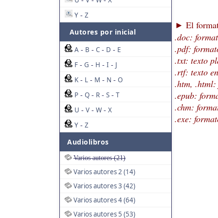
U
V
W
X
-
-
-
Y
Z
-
El format
►
Autores por inicial
.doc: forma
.pdf: format
A
B
C
D
E
-
-
-
-
.txt: texto p
F
G
H
I
J
-
-
-
-
.rtf: texto 
K
L
M
N
O
-
-
-
-
.htm, .html
.epub: forma
P
Q
R
S
T
-
-
-
-
.chm: forma
U
V
W
X
-
-
-
.exe: format
Y
Z
-
Audiolibros
Varios autores (21)
Varios autores 2 (14)
Varios autores 3 (42)
Varios autores 4 (64)
Varios autores 5 (53)