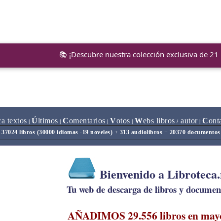
📚 ¡Descubre nuestra colección exclusiva de 21
ca textos
Ú
ltimos
C
omentarios
V
otos
W
ebs libros
autor
C
ont
|
|
|
|
/
|
37024 libros (30000 idiomas -19 noveles) + 313 audiolibros + 20370 documentos
Bienvenido a Libroteca
Tu web de descarga de libros y document
AÑADIMOS 29.556 libros en may