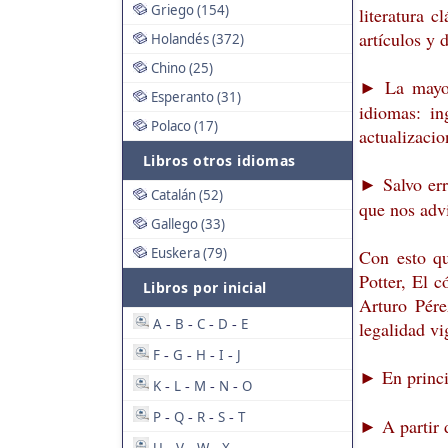
Griego (154)
literatura c
artículos y 
Holandés (372)
Chino (25)
La mayorí
►
Esperanto (31)
idiomas: in
Polaco (17)
actualizacio
Libros otros idiomas
Salvo err
►
Catalán (52)
que nos advi
Gallego (33)
Euskera (79)
Con esto qu
Potter, El 
Libros por inicial
Arturo Pére
A
B
C
D
E
-
-
-
-
legalidad vi
F
G
H
I
J
-
-
-
-
En princi
►
K
L
M
N
O
-
-
-
-
P
Q
R
S
T
-
-
-
-
A partir
►