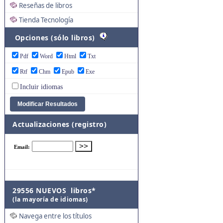
Reseñas de libros
Tienda Tecnología
Opciones (sólo libros)
Pdf
Word
Html
Txt
Rtf
Chm
Epub
Exe
Incluir idiomas
Actualizaciones (registro)
29556 NUEVOS libros*
(la mayoría de idiomas)
Navega entre los títulos