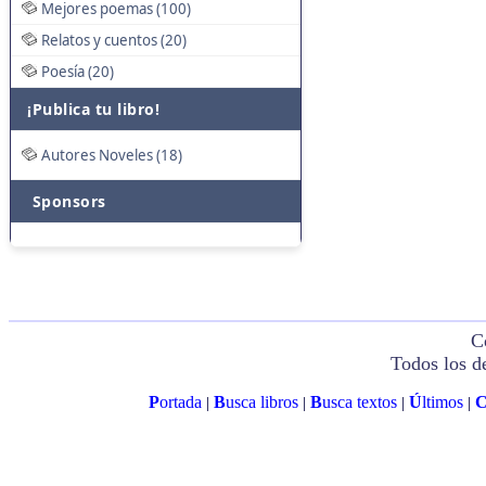
Mejores poemas (100)
Relatos y cuentos (20)
Poesía (20)
¡Publica tu libro!
Autores Noveles (18)
Sponsors
C
Todos los d
P
ortada
B
usca libros
B
usca textos
Ú
ltimos
|
|
|
|