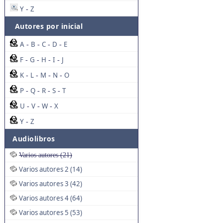
Y
Z
-
Autores por inicial
A
B
C
D
E
-
-
-
-
F
G
H
I
J
-
-
-
-
K
L
M
N
O
-
-
-
-
P
Q
R
S
T
-
-
-
-
U
V
W
X
-
-
-
Y
Z
-
Audiolibros
Varios autores (21)
Varios autores 2 (14)
Varios autores 3 (42)
Varios autores 4 (64)
Varios autores 5 (53)