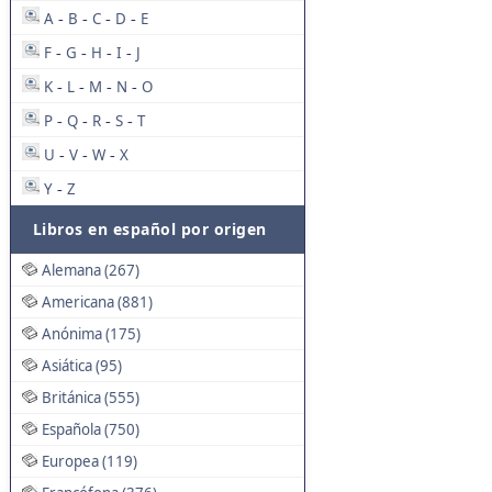
A
B
C
D
E
-
-
-
-
F
G
H
I
J
-
-
-
-
K
L
M
N
O
-
-
-
-
P
Q
R
S
T
-
-
-
-
U
V
W
X
-
-
-
Y
Z
-
Libros en español por origen
Alemana (267)
Americana (881)
Anónima (175)
Asiática (95)
Británica (555)
Española (750)
Europea (119)