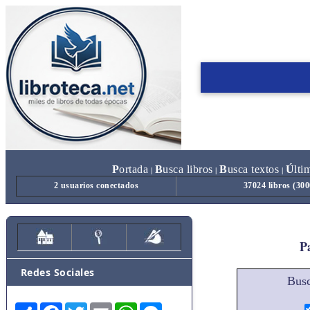
P
ortada
B
usca libros
B
usca textos
Ú
lti
|
|
|
2 usuarios conectados
37024 libros (30
Pa
Redes Sociales
Busc
Share
Facebook
Twitter
Email
WhatsApp
Messenger