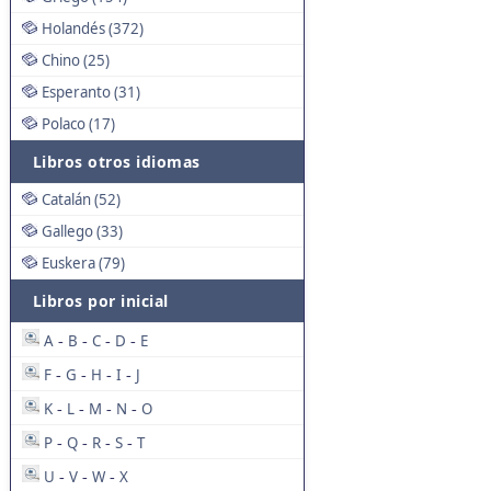
Holandés (372)
Chino (25)
Esperanto (31)
Polaco (17)
Libros otros idiomas
Catalán (52)
Gallego (33)
Euskera (79)
Libros por inicial
A
B
C
D
E
-
-
-
-
F
G
H
I
J
-
-
-
-
K
L
M
N
O
-
-
-
-
P
Q
R
S
T
-
-
-
-
U
V
W
X
-
-
-