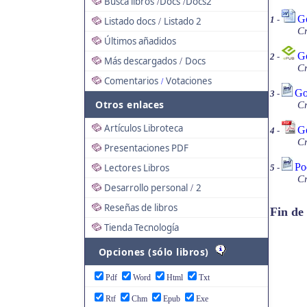
Busca libros
Docs
Docs2
/
/
Go
1
-
Listado docs
Listado 2
/
Cr
Últimos añadidos
Go
2
-
Más descargados
Docs
/
Cr
Comentarios
Votaciones
/
Go
3
-
Otros enlaces
Cr
Artículos Libroteca
Go
4
-
Cr
Presentaciones PDF
Po
Lectores Libros
5
-
Cr
Desarrollo personal
2
/
Reseñas de libros
Fin de
Tienda Tecnología
Opciones (sólo libros)
Pdf
Word
Html
Txt
Rtf
Chm
Epub
Exe