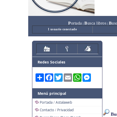
P
ortada
B
usca libros
B
us
|
|
1 usuario conectado
Redes Sociales
Share
Facebook
Twitter
Email
WhatsApp
Messenger
Menú principal
Portada
Astalaweb
/
Contacto
Privacidad
/
Bus