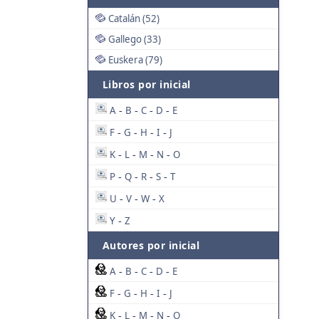
Catalán (52)
Gallego (33)
Euskera (79)
Libros por inicial
A
B
C
D
E
-
-
-
-
F
G
H
I
J
-
-
-
-
K
L
M
N
O
-
-
-
-
P
Q
R
S
T
-
-
-
-
U
V
W
X
-
-
-
Y
Z
-
Autores por inicial
A
B
C
D
E
-
-
-
-
F
G
H
I
J
-
-
-
-
K
L
M
N
O
-
-
-
-