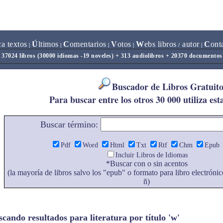
ca textos
Ú
ltimos
C
omentarios
V
otos
W
ebs libros
autor
C
ont
|
|
|
|
/
|
37024 libros (30000 idiomas -19 noveles) + 313 audiolibros + 20370 documentos
Buscador de Libros Gratuito
Para buscar entre los otros 30 000 utiliza est
Buscar término:
Pdf
Word
Html
Txt
Rtf
Chm
Epub
Incluir Libros de Idiomas
*Buscar con o sin acentos
(la mayoría de libros salvo los "epub" o formato para libro electrónic
ñ)
cando resultados para literatura por título 'w'