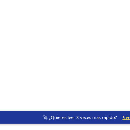
🚀 ¿Quieres leer 3 veces más rápido?
Ver