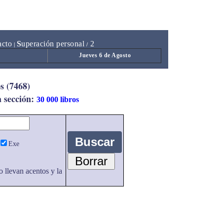
acto
S
uperación personal
2
|
/
Jueves 6 de Agosto
s (7468)
a sección:
30 000 libros
Exe
o llevan acentos y la