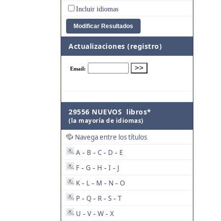
Incluir idiomas
Actualizaciones (registro)
29556 NUEVOS libros*
(la mayoría de idiomas)
Navega entre los títulos
A
B
C
D
E
-
-
-
-
F
G
H
I
J
-
-
-
-
K
L
M
N
O
-
-
-
-
P
Q
R
S
T
-
-
-
-
U
V
W
X
-
-
-