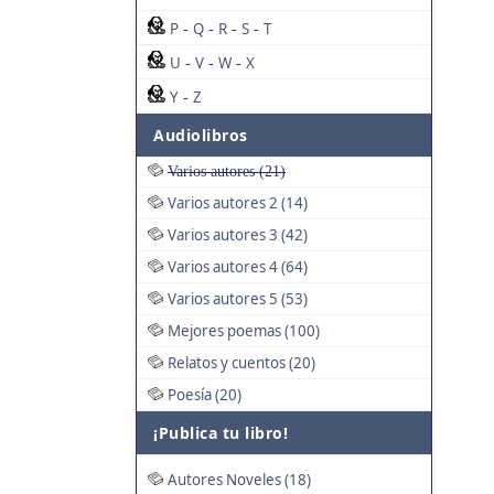
P
Q
R
S
T
-
-
-
-
U
V
W
X
-
-
-
Y
Z
-
Audiolibros
Varios autores (21)
Varios autores 2 (14)
Varios autores 3 (42)
Varios autores 4 (64)
Varios autores 5 (53)
Mejores poemas (100)
Relatos y cuentos (20)
Poesía (20)
¡Publica tu libro!
Autores Noveles (18)