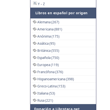
Y
Z
-
Libros en español por origen
Alemana (267)
Americana (881)
Anónima (175)
Asiática (95)
Británica (555)
Española (750)
Europea (119)
Francófona (376)
Hispanoamericana (398)
Greco-Latina (153)
Italiana (53)
Rusa (221)
Donación a Libroteca.net