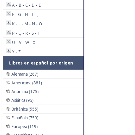
A
B
C
D
E
-
-
-
-
F
G
H
I
J
-
-
-
-
K
L
M
N
O
-
-
-
-
P
Q
R
S
T
-
-
-
-
U
V
W
X
-
-
-
Y
Z
-
Libros en español por origen
Alemana (267)
Americana (881)
Anónima (175)
Asiática (95)
Británica (555)
Española (750)
Europea (119)