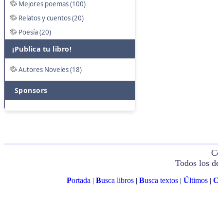
Mejores poemas (100)
Relatos y cuentos (20)
Poesía (20)
¡Publica tu libro!
Autores Noveles (18)
Sponsors
C
Todos los d
P
ortada
B
usca libros
B
usca textos
Ú
ltimos
|
|
|
|