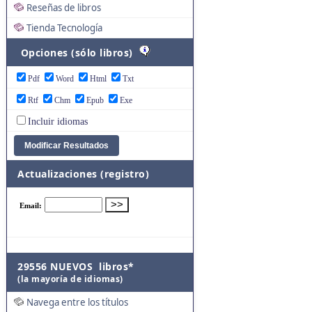
Reseñas de libros
Tienda Tecnología
Opciones (sólo libros)
Pdf
Word
Html
Txt
Rtf
Chm
Epub
Exe
Incluir idiomas
Actualizaciones (registro)
29556 NUEVOS libros*
(la mayoría de idiomas)
Navega entre los títulos