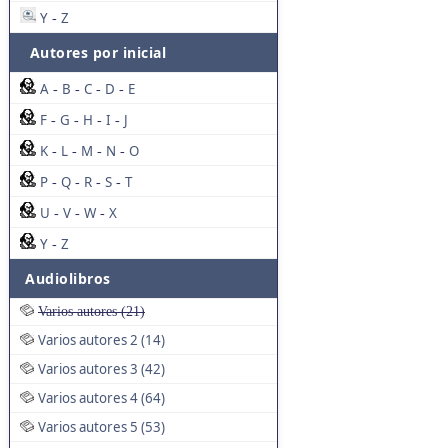
Y
Z
-
Autores por inicial
A
B
C
D
E
-
-
-
-
F
G
H
I
J
-
-
-
-
K
L
M
N
O
-
-
-
-
P
Q
R
S
T
-
-
-
-
U
V
W
X
-
-
-
Y
Z
-
Audiolibros
Varios autores (21)
Varios autores 2 (14)
Varios autores 3 (42)
Varios autores 4 (64)
Varios autores 5 (53)