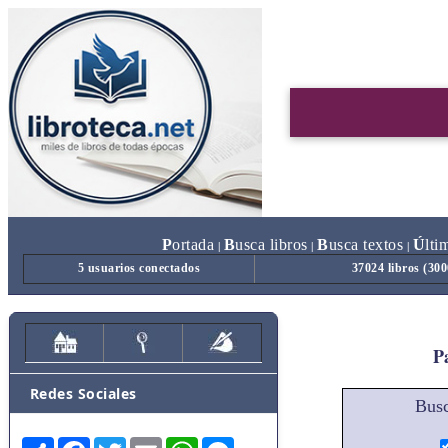
P
ortada
B
usca libros
B
usca textos
Ú
lti
|
|
|
5 usuarios conectados
37024 libros (30
Pa
Redes Sociales
Busc
Share
Facebook
Twitter
Email
WhatsApp
Messenger