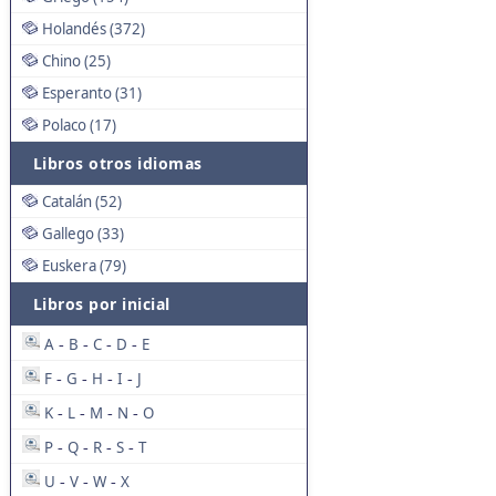
Holandés (372)
Chino (25)
Esperanto (31)
Polaco (17)
Libros otros idiomas
Catalán (52)
Gallego (33)
Euskera (79)
Libros por inicial
A
B
C
D
E
-
-
-
-
F
G
H
I
J
-
-
-
-
K
L
M
N
O
-
-
-
-
P
Q
R
S
T
-
-
-
-
U
V
W
X
-
-
-