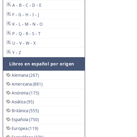
A
B
C
D
E
-
-
-
-
F
G
H
I
J
-
-
-
-
K
L
M
N
O
-
-
-
-
P
Q
R
S
T
-
-
-
-
U
V
W
X
-
-
-
Y
Z
-
Libros en español por origen
Alemana (267)
Americana (881)
Anónima (175)
Asiática (95)
Británica (555)
Española (750)
Europea (119)