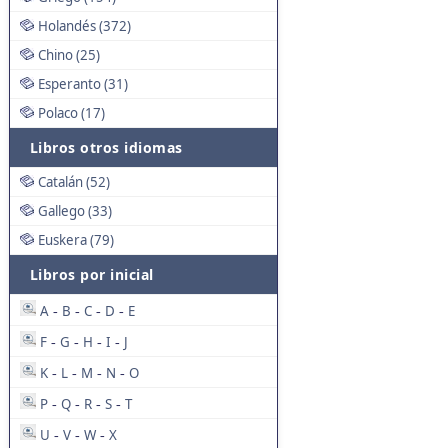
Holandés (372)
Chino (25)
Esperanto (31)
Polaco (17)
Libros otros idiomas
Catalán (52)
Gallego (33)
Euskera (79)
Libros por inicial
A
B
C
D
E
-
-
-
-
F
G
H
I
J
-
-
-
-
K
L
M
N
O
-
-
-
-
P
Q
R
S
T
-
-
-
-
U
V
W
X
-
-
-