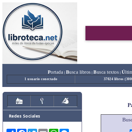
P
ortada
B
usca libros
B
usca textos
Ú
lti
|
|
|
1 usuario conectado
37024 libros (30
Pa
Redes Sociales
Busc
Share
Facebook
Twitter
Email
WhatsApp
Messenger