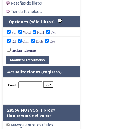
Reseñas de libros
Tienda Tecnología
Opciones (sólo libros)
Pdf
Word
Html
Txt
Rtf
Chm
Epub
Exe
Incluir idiomas
Actualizaciones (registro)
29556 NUEVOS libros*
(la mayoría de idiomas)
Navega entre los títulos