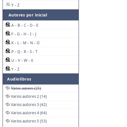
Y
Z
-
Autores por inicial
A
B
C
D
E
-
-
-
-
F
G
H
I
J
-
-
-
-
K
L
M
N
O
-
-
-
-
P
Q
R
S
T
-
-
-
-
U
V
W
X
-
-
-
Y
Z
-
Audiolibros
Varios autores (21)
Varios autores 2 (14)
Varios autores 3 (42)
Varios autores 4 (64)
Varios autores 5 (53)