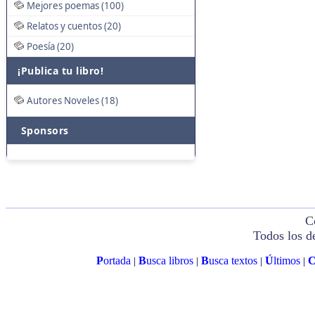
Mejores poemas (100)
Relatos y cuentos (20)
Poesía (20)
¡Publica tu libro!
Autores Noveles (18)
Sponsors
C
Todos los d
P
ortada
B
usca libros
B
usca textos
Ú
ltimos
|
|
|
|