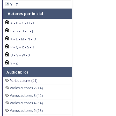
Y
Z
-
Autores por inicial
A
B
C
D
E
-
-
-
-
F
G
H
I
J
-
-
-
-
K
L
M
N
O
-
-
-
-
P
Q
R
S
T
-
-
-
-
U
V
W
X
-
-
-
Y
Z
-
Audiolibros
Varios autores (21)
Varios autores 2 (14)
Varios autores 3 (42)
Varios autores 4 (64)
Varios autores 5 (53)