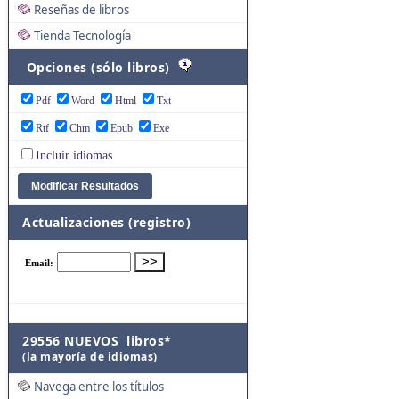
Reseñas de libros
Tienda Tecnología
Opciones (sólo libros)
Pdf
Word
Html
Txt
Rtf
Chm
Epub
Exe
Incluir idiomas
Actualizaciones (registro)
29556 NUEVOS libros*
(la mayoría de idiomas)
Navega entre los títulos