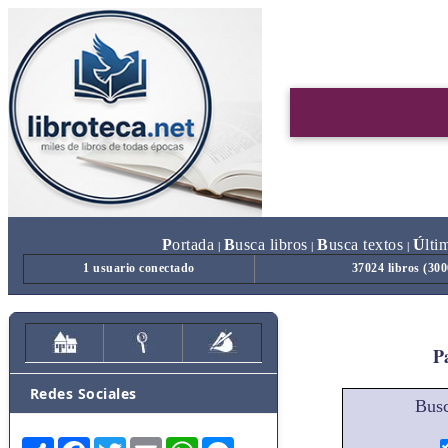
P
ortada
B
usca libros
B
usca textos
Ú
lti
|
|
|
1 usuario conectado
37024 libros (30
Pa
Redes Sociales
Busc
Share
Facebook
Twitter
Email
WhatsApp
Messenger