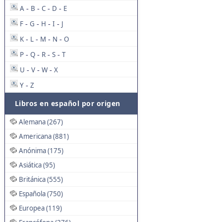
A
B
C
D
E
-
-
-
-
F
G
H
I
J
-
-
-
-
K
L
M
N
O
-
-
-
-
P
Q
R
S
T
-
-
-
-
U
V
W
X
-
-
-
Y
Z
-
Libros en español por origen
Alemana (267)
Americana (881)
Anónima (175)
Asiática (95)
Británica (555)
Española (750)
Europea (119)