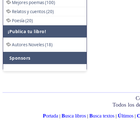
Mejores poemas (100)
Relatos y cuentos (20)
Poesía (20)
¡Publica tu libro!
Autores Noveles (18)
Sponsors
C
Todos los d
P
ortada
B
usca libros
B
usca textos
Ú
ltimos
|
|
|
|