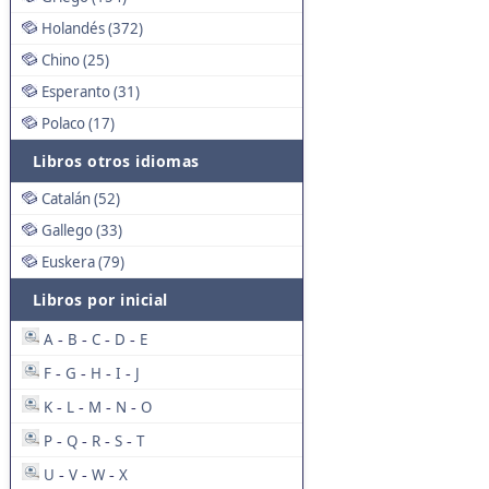
Holandés (372)
Chino (25)
Esperanto (31)
Polaco (17)
Libros otros idiomas
Catalán (52)
Gallego (33)
Euskera (79)
Libros por inicial
A
B
C
D
E
-
-
-
-
F
G
H
I
J
-
-
-
-
K
L
M
N
O
-
-
-
-
P
Q
R
S
T
-
-
-
-
U
V
W
X
-
-
-