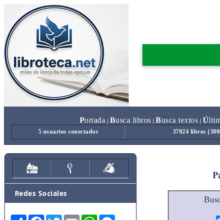
P
ortada
B
usca libros
B
usca textos
Ú
lti
|
|
|
5 usuarios conectados
37024 libros (30
Pa
Redes Sociales
Busc
Share
Facebook
Twitter
Email
WhatsApp
Messenger