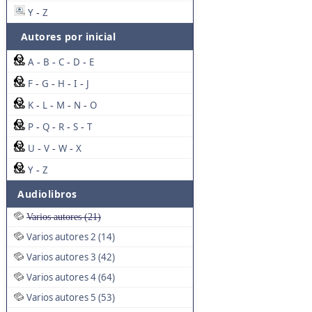
Y
Z
-
Autores por inicial
A
B
C
D
E
-
-
-
-
F
G
H
I
J
-
-
-
-
K
L
M
N
O
-
-
-
-
P
Q
R
S
T
-
-
-
-
U
V
W
X
-
-
-
Y
Z
-
Audiolibros
Varios autores (21)
Varios autores 2 (14)
Varios autores 3 (42)
Varios autores 4 (64)
Varios autores 5 (53)