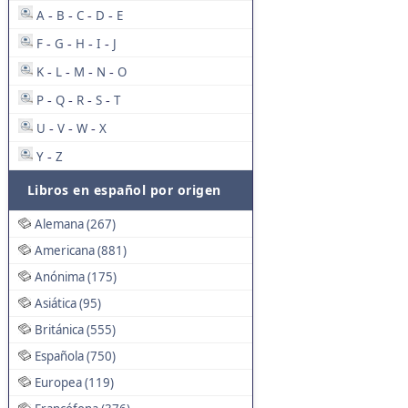
A
B
C
D
E
-
-
-
-
F
G
H
I
J
-
-
-
-
K
L
M
N
O
-
-
-
-
P
Q
R
S
T
-
-
-
-
U
V
W
X
-
-
-
Y
Z
-
Libros en español por origen
Alemana (267)
Americana (881)
Anónima (175)
Asiática (95)
Británica (555)
Española (750)
Europea (119)