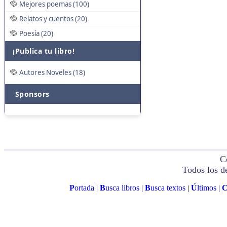
Mejores poemas (100)
Relatos y cuentos (20)
Poesía (20)
¡Publica tu libro!
Autores Noveles (18)
Sponsors
C
Todos los d
P
ortada
B
usca libros
B
usca textos
Ú
ltimos
|
|
|
|