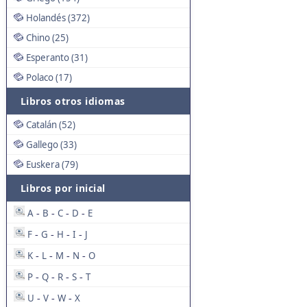
Holandés (372)
Chino (25)
Esperanto (31)
Polaco (17)
Libros otros idiomas
Catalán (52)
Gallego (33)
Euskera (79)
Libros por inicial
A
B
C
D
E
-
-
-
-
F
G
H
I
J
-
-
-
-
K
L
M
N
O
-
-
-
-
P
Q
R
S
T
-
-
-
-
U
V
W
X
-
-
-