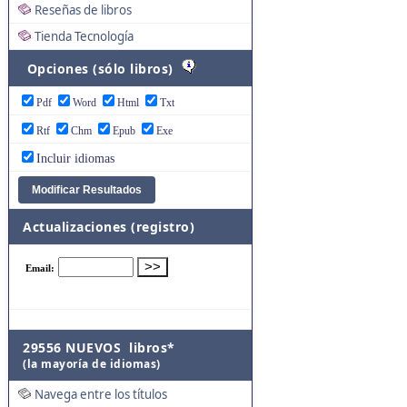
Reseñas de libros
Tienda Tecnología
Opciones (sólo libros)
Pdf
Word
Html
Txt
Rtf
Chm
Epub
Exe
Incluir idiomas
Actualizaciones (registro)
29556 NUEVOS libros*
(la mayoría de idiomas)
Navega entre los títulos