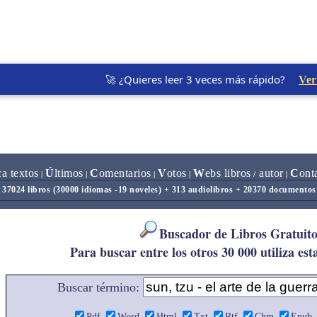
🚀 ¿Quieres leer 3 veces más rápido?
Ver
ca textos
Ú
ltimos
C
omentarios
V
otos
W
ebs libros
autor
C
ont
|
|
|
|
/
|
37024 libros (30000 idiomas -19 noveles) + 313 audiolibros + 20370 documentos
Buscador de Libros Gratuito
Para buscar entre los otros 30 000 utiliza est
Buscar término:
Pdf
Word
Html
Txt
Rtf
Chm
Epub