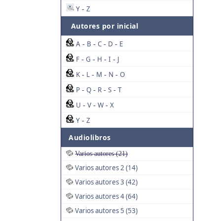
Y
Z
-
Autores por inicial
A
B
C
D
E
-
-
-
-
F
G
H
I
J
-
-
-
-
K
L
M
N
O
-
-
-
-
P
Q
R
S
T
-
-
-
-
U
V
W
X
-
-
-
Y
Z
-
Audiolibros
Varios autores (21)
Varios autores 2 (14)
Varios autores 3 (42)
Varios autores 4 (64)
Varios autores 5 (53)