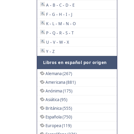
A
B
C
D
E
-
-
-
-
F
G
H
I
J
-
-
-
-
K
L
M
N
O
-
-
-
-
P
Q
R
S
T
-
-
-
-
U
V
W
X
-
-
-
Y
Z
-
Libros en español por origen
Alemana (267)
Americana (881)
Anónima (175)
Asiática (95)
Británica (555)
Española (750)
Europea (119)