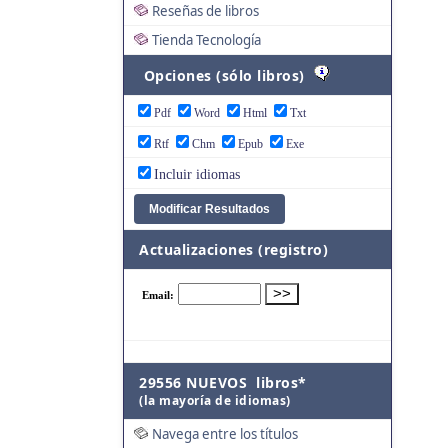
Reseñas de libros
Tienda Tecnología
Opciones (sólo libros)
Pdf
Word
Html
Txt
Rtf
Chm
Epub
Exe
Incluir idiomas
Actualizaciones (registro)
29556 NUEVOS libros*
(la mayoría de idiomas)
Navega entre los títulos