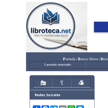
P
ortada
B
usca libros
B
us
|
|
1 usuario conectado
Redes Sociales
Share
Facebook
Twitter
Email
WhatsApp
Messenger