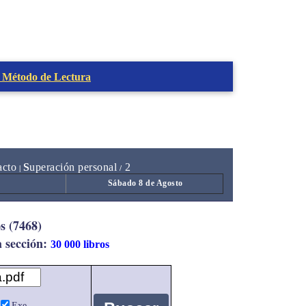
 Método de Lectura
acto
S
uperación personal
2
|
/
Sábado 8 de Agosto
s (7468)
a sección:
30 000 libros
Exe