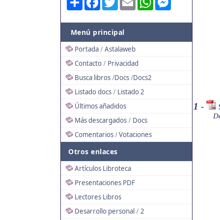
Menú principal
Portada
Astalaweb
/
Contacto
Privacidad
/
Busca libros
Docs
Docs2
/
/
Listado docs
Listado 2
/
1
-
Últimos añadidos
De
Más descargados
Docs
/
Comentarios
Votaciones
/
Otros enlaces
Artículos Libroteca
Presentaciones PDF
Lectores Libros
Desarrollo personal
2
/