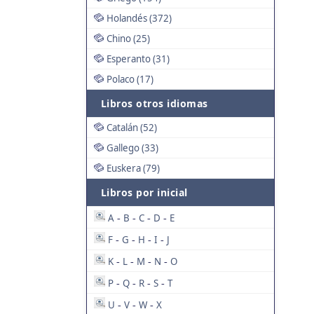
Holandés (372)
Chino (25)
Esperanto (31)
Polaco (17)
Libros otros idiomas
Catalán (52)
Gallego (33)
Euskera (79)
Libros por inicial
A
B
C
D
E
-
-
-
-
F
G
H
I
J
-
-
-
-
K
L
M
N
O
-
-
-
-
P
Q
R
S
T
-
-
-
-
U
V
W
X
-
-
-