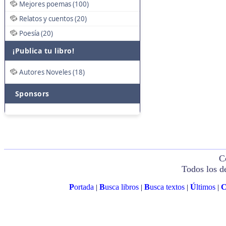
Mejores poemas (100)
Relatos y cuentos (20)
Poesía (20)
¡Publica tu libro!
Autores Noveles (18)
Sponsors
C
Todos los d
P
ortada
B
usca libros
B
usca textos
Ú
ltimos
|
|
|
|