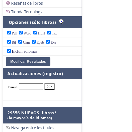
Reseñas de libros
Tienda Tecnología
Opciones (sólo libros)
Pdf
Word
Html
Txt
Rtf
Chm
Epub
Exe
Incluir idiomas
Actualizaciones (registro)
29556 NUEVOS libros*
(la mayoría de idiomas)
Navega entre los títulos