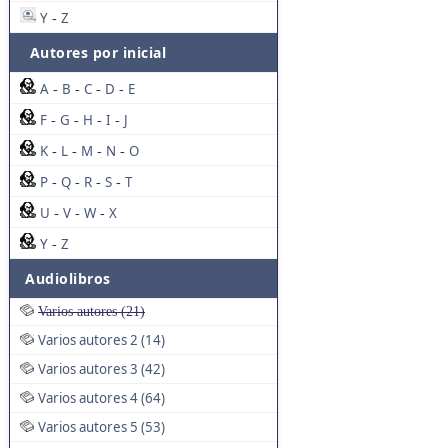
Y
Z
-
Autores por inicial
A
B
C
D
E
-
-
-
-
F
G
H
I
J
-
-
-
-
K
L
M
N
O
-
-
-
-
P
Q
R
S
T
-
-
-
-
U
V
W
X
-
-
-
Y
Z
-
Audiolibros
Varios autores (21)
Varios autores 2 (14)
Varios autores 3 (42)
Varios autores 4 (64)
Varios autores 5 (53)