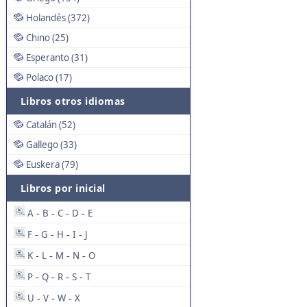
Holandés (372)
Chino (25)
Esperanto (31)
Polaco (17)
Libros otros idiomas
Catalán (52)
Gallego (33)
Euskera (79)
Libros por inicial
A
B
C
D
E
-
-
-
-
F
G
H
I
J
-
-
-
-
K
L
M
N
O
-
-
-
-
P
Q
R
S
T
-
-
-
-
U
V
W
X
-
-
-