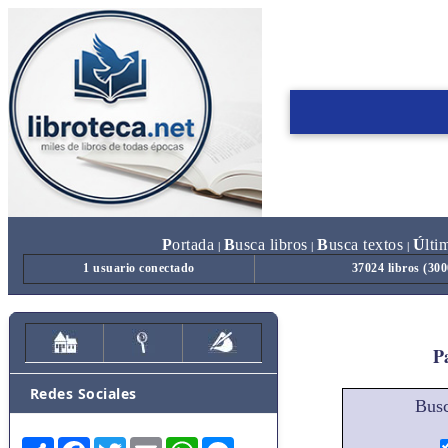
P
ortada
B
usca libros
B
usca textos
Ú
lti
|
|
|
1 usuario conectado
37024 libros (30
Pa
Redes Sociales
Busc
Share
Facebook
Twitter
Email
WhatsApp
Messenger