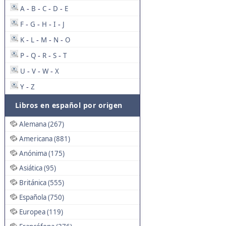
A
B
C
D
E
-
-
-
-
F
G
H
I
J
-
-
-
-
K
L
M
N
O
-
-
-
-
P
Q
R
S
T
-
-
-
-
U
V
W
X
-
-
-
Y
Z
-
Libros en español por origen
Alemana (267)
Americana (881)
Anónima (175)
Asiática (95)
Británica (555)
Española (750)
Europea (119)