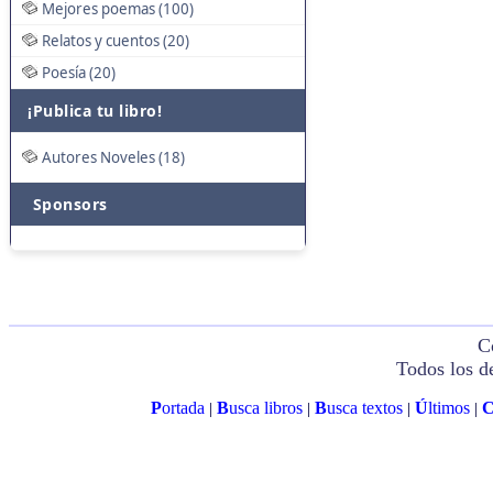
Mejores poemas (100)
Relatos y cuentos (20)
Poesía (20)
¡Publica tu libro!
Autores Noveles (18)
Sponsors
C
Todos los d
P
ortada
B
usca libros
B
usca textos
Ú
ltimos
|
|
|
|