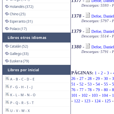
1377
-
Defoe, Daniel
Descargas: 5593 - F
Holandés (372)
Chino (25)
1378
-
Defoe, Daniel
Descargas: 5797 - F
Esperanto (31)
Polaco (17)
1379
-
Defoe, Danie
Descargas: 5514 - F
Libros otros idiomas
Catalán (52)
1380
-
Defoe, Daniel
Descargas: 5791 - F
Gallego (33)
Euskera (79)
Libros por inicial
-
-
-
PÁGINAS:
1
2
3
-
-
-
-
-
26
27
28
29
30
3
A
B
C
D
E
-
-
-
-
-
-
-
-
-
51
52
53
54
55
5
F
G
H
I
J
-
-
-
-
-
-
-
-
-
76
77
78
79
80
8
-
-
-
-
K
L
M
N
O
101
102
103
104
1
-
-
-
-
-
-
-
-
122
123
124
125
P
Q
R
S
T
-
-
-
-
U
V
W
X
-
-
-