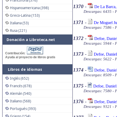
Francófona (376)
1370
-
De La Barca,
Hispanoamericana (398)
Descargas: 6435 - 
Greco-Latina (153)
1371
-
De Moguel Jua
Italiana (53)
Descargas: 7586 - F
Rusa (221)
1372
-
Defoe, Daniel
Donación a Libroteca.net
Descargas: 5944 - 
1373
-
Contribución:
Defoe, Daniel
Ayuda al proyecto de libros gratis
Descargas: 5622 - F
Libros de idiomas
1374
-
Defoe, Daniel
Descargas: 8509 - 
Inglés (652)
1375
-
Francés (678)
Defoe, Daniel 
Descargas: 7580 - 
Alemán (540)
Italiano (568)
1376
-
Defoe, Daniel
Descargas: 9321 - 
Portugués (393)
Griego (154)