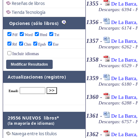
1355
-
Reseñas de libros
De La Barca, 
Descargas: 6394 - 
Tienda Tecnología
1356
-
De La Barca,
Opciones (sólo libros)
Descargas: 6174 - 
Pdf
Word
Html
Txt
1357
-
De La Barca,
Rtf
Chm
Epub
Exe
Descargas: 6262 - 
Incluir idiomas
1358
-
De La Barca,
Descargas: 6529 - 
Actualizaciones (registro)
1359
-
De La Barca, 
Descargas: 6180 - 
1360
-
De La Barca, 
Descargas: 6288 - 
1361
-
De La Barca,
29556 NUEVOS libros*
Descargas: 6757 - 
(la mayoría de idiomas)
Navega entre los títulos
1362
-
De La Barca,