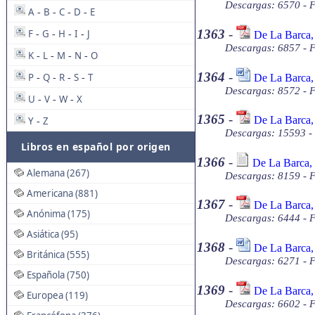
Descargas: 6570 - 
A
B
C
D
E
-
-
-
-
1363
-
F
G
H
I
J
De La Barca,
-
-
-
-
Descargas: 6857 - 
K
L
M
N
O
-
-
-
-
1364
-
P
Q
R
S
T
De La Barca,
-
-
-
-
Descargas: 8572 - 
U
V
W
X
-
-
-
1365
-
De La Barca,
Y
Z
-
Descargas: 15593 -
Libros en español por origen
1366
-
De La Barca, 
Alemana (267)
Descargas: 8159 - F
Americana (881)
1367
-
De La Barca,
Anónima (175)
Descargas: 6444 - 
Asiática (95)
1368
-
De La Barca,
Británica (555)
Descargas: 6271 - 
Española (750)
1369
-
De La Barca,
Europea (119)
Descargas: 6602 - 