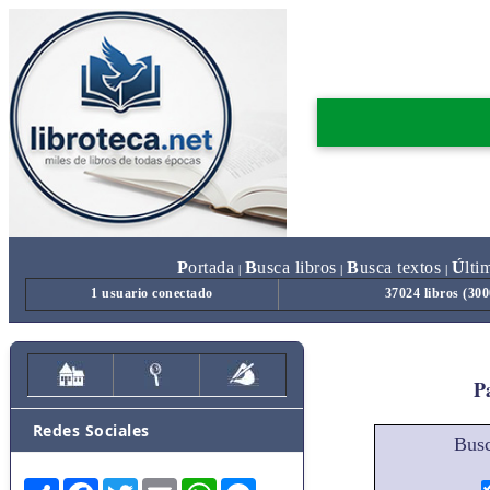
P
ortada
B
usca libros
B
usca textos
Ú
lti
|
|
|
1 usuario conectado
37024 libros (30
Pa
Redes Sociales
Busc
Share
Facebook
Twitter
Email
WhatsApp
Messenger