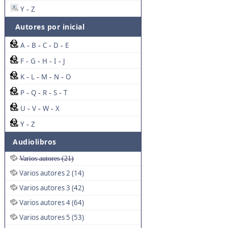
Y
Z
-
Autores por inicial
A
B
C
D
E
-
-
-
-
F
G
H
I
J
-
-
-
-
K
L
M
N
O
-
-
-
-
P
Q
R
S
T
-
-
-
-
U
V
W
X
-
-
-
Y
Z
-
Audiolibros
Varios autores (21)
Varios autores 2 (14)
Varios autores 3 (42)
Varios autores 4 (64)
Varios autores 5 (53)