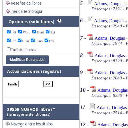
5
-
Reseñas de libros
Adams, Douglas - 
Descargas: 7321 - F
Tienda Tecnología
6
-
Adams, Douglas - S
Opciones (sólo libros)
Descargas: 7940 - F
Pdf
Word
Html
Txt
7
-
Adams, Douglas -
Rtf
Chm
Epub
Exe
Descargas: 7974 - 
Incluir idiomas
8
-
Adams, Douglas -
Descargas: 8320 - 
Actualizaciones (registro)
9
-
Adams, Douglas -
Descargas: 7649 - 
10
-
Adams, Douglas 
Descargas: 8386 - 
11
-
Adams, Douglas -
29556 NUEVOS libros*
Descargas: 7514 - F
(la mayoría de idiomas)
Navega entre los títulos
12
-
Adams, Douglas 