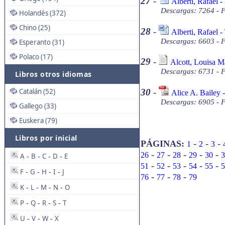
27
-
Alberti, Rafael 
Descargas: 7264 - 
Holandés (372)
Chino (25)
28
-
Alberti, Rafael -
Descargas: 6603 - 
Esperanto (31)
Polaco (17)
29
-
Alcott, Louisa M
Descargas: 6731 - F
Libros otros idiomas
Catalán (52)
30
-
Alice A. Bailey 
Descargas: 6905 - 
Gallego (33)
Euskera (79)
Libros por inicial
-
-
-
PÁGINAS:
1
2
3
-
-
-
-
-
26
27
28
29
30
3
A
B
C
D
E
-
-
-
-
-
-
-
-
-
51
52
53
54
55
5
F
G
H
I
J
-
-
-
-
-
-
-
76
77
78
79
K
L
M
N
O
-
-
-
-
P
Q
R
S
T
-
-
-
-
U
V
W
X
-
-
-