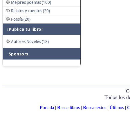
Mejores poemas (100)
Relatos y cuentos (20)
Poesía (20)
¡Publica tu libro!
Autores Noveles (18)
Sponsors
C
Todos los d
P
ortada
B
usca libros
B
usca textos
Ú
ltimos
|
|
|
|