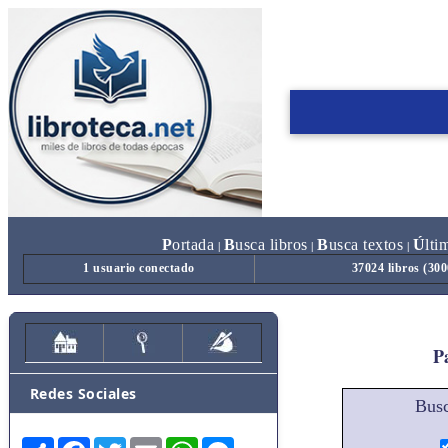
P
ortada
B
usca libros
B
usca textos
Ú
lti
|
|
|
1 usuario conectado
37024 libros (30
Pa
Redes Sociales
Busc
Share
Facebook
Twitter
Email
WhatsApp
Messenger