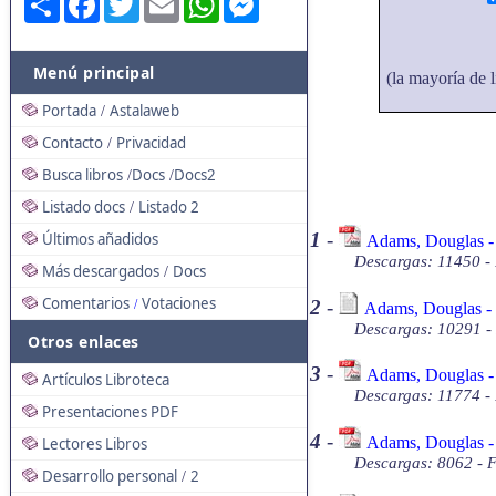
Menú principal
(la mayoría de l
Portada
Astalaweb
/
Contacto
Privacidad
/
Busca libros
Docs
Docs2
/
/
Listado docs
Listado 2
/
1
-
Últimos añadidos
Adams, Douglas - 
Descargas: 11450 -
Más descargados
Docs
/
Comentarios
Votaciones
2
-
/
Adams, Douglas - 
Descargas: 10291 - 
Otros enlaces
3
-
Adams, Douglas - 
Artículos Libroteca
Descargas: 11774 -
Presentaciones PDF
4
-
Adams, Douglas -
Lectores Libros
Descargas: 8062 - 
Desarrollo personal
2
/