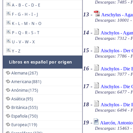
Descargas: 7485 - 
A
B
C
D
E
-
-
-
-
13
-
F
G
H
I
J
Aeschylus - Ag
-
-
-
-
Descargas: 10001 -
K
L
M
N
O
-
-
-
-
14
-
P
Q
R
S
T
Aischylos - Aga
-
-
-
-
Descargas: 7312 - F
U
V
W
X
-
-
-
15
-
Aischylos - Der 
Y
Z
-
Descargas: 7786 - F
Libros en español por origen
16
-
Aischylos - Die 
Alemana (267)
Descargas: 7077 - F
Americana (881)
17
-
Aischylos - Die 
Anónima (175)
Descargas: 6477 - F
Asiática (95)
18
-
Aischylos - Die P
Británica (555)
Descargas: 6494 - F
Española (750)
19
-
Alarcón, Antonio
Europea (119)
Descargas: 15463 -