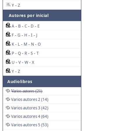
Y
Z
-
Autores por inicial
A
B
C
D
E
-
-
-
-
F
G
H
I
J
-
-
-
-
K
L
M
N
O
-
-
-
-
P
Q
R
S
T
-
-
-
-
U
V
W
X
-
-
-
Y
Z
-
Audiolibros
Varios autores (21)
Varios autores 2 (14)
Varios autores 3 (42)
Varios autores 4 (64)
Varios autores 5 (53)