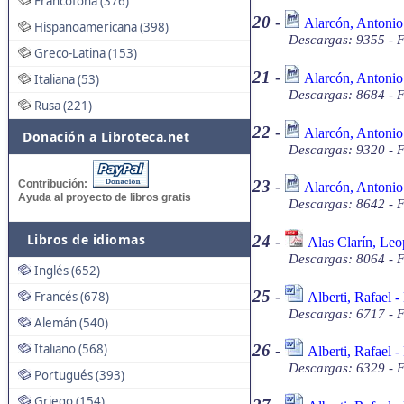
Francófona (376)
20
-
Alarcón, Antonio
Hispanoamericana (398)
Descargas: 9355 - 
Greco-Latina (153)
21
-
Alarcón, Antonio
Italiana (53)
Descargas: 8684 - 
Rusa (221)
22
-
Alarcón, Antonio
Donación a Libroteca.net
Descargas: 9320 - 
23
-
Contribución:
Alarcón, Antonio
Ayuda al proyecto de libros gratis
Descargas: 8642 - 
Libros de idiomas
24
-
Alas Clarín, Leo
Descargas: 8064 - 
Inglés (652)
25
-
Francés (678)
Alberti, Rafael 
Descargas: 6717 - 
Alemán (540)
Italiano (568)
26
-
Alberti, Rafael 
Descargas: 6329 - 
Portugués (393)
Griego (154)