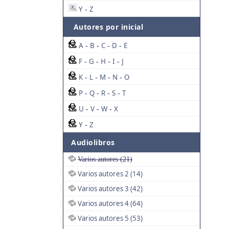
Y
Z
-
Autores por inicial
A
B
C
D
E
-
-
-
-
F
G
H
I
J
-
-
-
-
K
L
M
N
O
-
-
-
-
P
Q
R
S
T
-
-
-
-
U
V
W
X
-
-
-
Y
Z
-
Audiolibros
Varios autores (21)
Varios autores 2 (14)
Varios autores 3 (42)
Varios autores 4 (64)
Varios autores 5 (53)