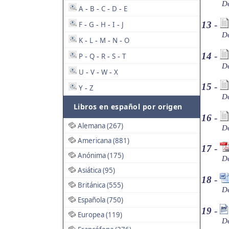
De
A
B
C
D
E
-
-
-
-
13
-
F
G
H
I
J
-
-
-
-
De
K
L
M
N
O
-
-
-
-
14
-
P
Q
R
S
T
-
-
-
-
De
U
V
W
X
-
-
-
15
-
Y
Z
-
De
Libros en español por origen
16
-
Alemana (267)
De
Americana (881)
17
-
Anónima (175)
De
Asiática (95)
18
-
Británica (555)
De
Española (750)
19
-
Europea (119)
De