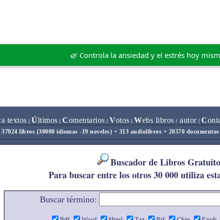
🌿 Controla la ansiedad y el estrés hoy mis
ca textos
Ú
ltimos
C
omentarios
V
otos
W
ebs libros
autor
C
ont
|
|
|
|
/
|
37024 libros (30000 idiomas -19 noveles) + 313 audiolibros + 20370 documentos
Buscador de Libros Gratuito
Para buscar entre los otros 30 000 utiliza est
Buscar término:
Pdf
Word
Html
Txt
Rtf
Chm
Epub