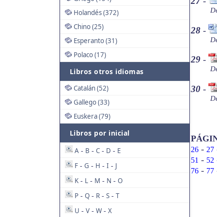
27
-
De
Holandés (372)
Chino (25)
28
-
De
Esperanto (31)
Polaco (17)
29
-
De
Libros otros idiomas
Catalán (52)
30
-
De
Gallego (33)
Euskera (79)
Libros por inicial
PÁGI
-
26
27
A
B
C
D
E
-
-
-
-
-
51
52
F
G
H
I
J
-
-
-
-
-
76
77
K
L
M
N
O
-
-
-
-
P
Q
R
S
T
-
-
-
-
U
V
W
X
-
-
-