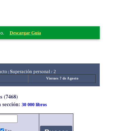
mo.
Descargar Guía
acto
S
uperación personal
2
|
/
Viernes 7 de Agosto
s (7468)
a sección:
30 000 libros
Exe