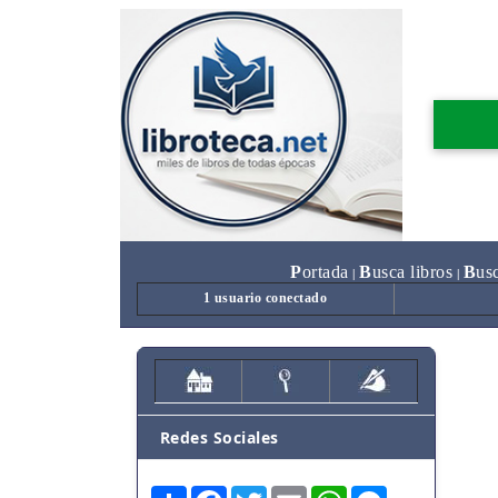
P
ortada
B
usca libros
B
us
|
|
1 usuario conectado
Redes Sociales
Share
Facebook
Twitter
Email
WhatsApp
Messenger