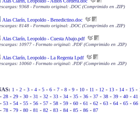
Alas Clarín, Leopoldo - Adiós Cordera.doc
scargas: 9368 - Formato original: .DOC (Comprimido en .ZIP)
Alas Clarín, Leopoldo - Benedictino.doc
scargas: 8148 - Formato original: .DOC (Comprimido en .ZIP)
Alas Clarín, Leopoldo - Cuesta Abajo.pdf
scargas: 10977 - Formato original: .PDF (Comprimido en .ZIP)
Alas Clarín, Leopoldo - La Regenta I.pdf
scargas: 10060 - Formato original: .PDF (Comprimido en .ZIP)
-
-
-
-
-
-
-
-
-
-
-
-
-
-
-
NAS:
1
2
3
4
5
6
7
8
9
10
11
12
13
14
15
-
-
-
-
-
-
-
-
-
-
-
-
-
-
28
29
30
31
32
33
34
35
36
37
38
39
40
41
-
-
-
-
-
-
-
-
-
-
-
-
-
-
53
54
55
56
57
58
59
60
61
62
63
64
65
66
-
-
-
-
-
-
-
-
-
-
78
79
80
81
82
83
84
85
86
87