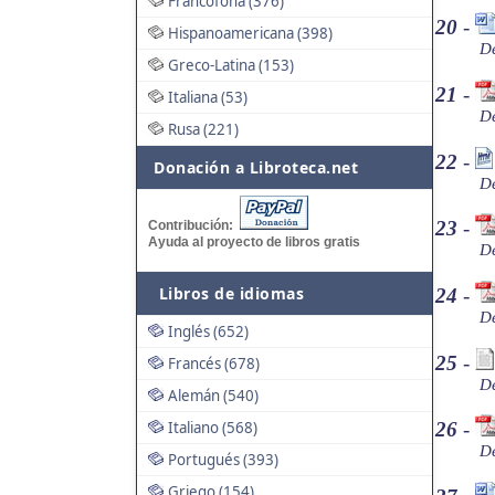
Francófona (376)
20
-
Hispanoamericana (398)
De
Greco-Latina (153)
21
-
Italiana (53)
De
Rusa (221)
22
-
Donación a Libroteca.net
De
23
-
Contribución:
Ayuda al proyecto de libros gratis
De
Libros de idiomas
24
-
De
Inglés (652)
25
-
Francés (678)
De
Alemán (540)
Italiano (568)
26
-
De
Portugués (393)
Griego (154)