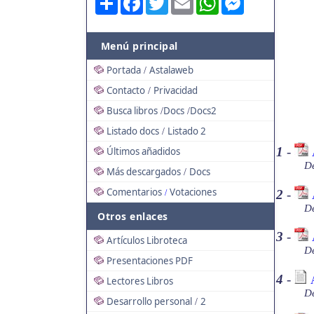
Menú principal
Portada
Astalaweb
/
Contacto
Privacidad
/
Busca libros
Docs
Docs2
/
/
Listado docs
Listado 2
/
1
-
Últimos añadidos
De
Más descargados
Docs
/
Comentarios
Votaciones
2
-
/
De
Otros enlaces
3
-
Artículos Libroteca
De
Presentaciones PDF
4
-
Lectores Libros
De
Desarrollo personal
2
/