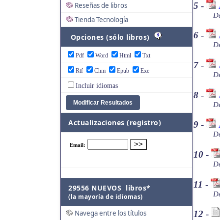
5
-
Reseñas de libros
De
Tienda Tecnología
6
-
Opciones (sólo libros)
De
Pdf
Word
Html
Txt
7
-
Rtf
Chm
Epub
Exe
De
Incluir idiomas
8
-
De
Actualizaciones (registro)
9
-
De
10
-
De
11
-
29556 NUEVOS libros*
De
(la mayoría de idiomas)
Navega entre los títulos
12
-