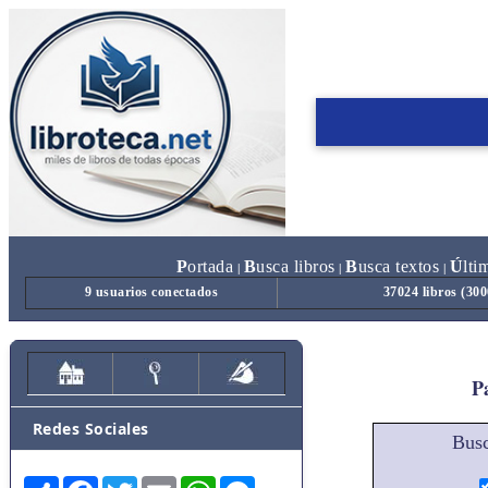
P
ortada
B
usca libros
B
usca textos
Ú
lti
|
|
|
9 usuarios conectados
37024 libros (30
Pa
Redes Sociales
Busc
Share
Facebook
Twitter
Email
WhatsApp
Messenger