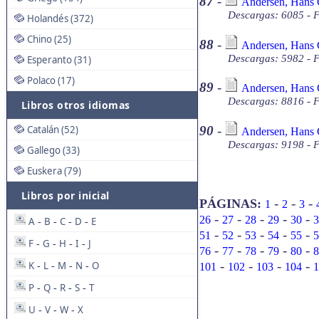
87
-
Andersen, Hans C
Descargas: 6085 - F
Holandés (372)
Chino (25)
88
-
Andersen, Hans C
Descargas: 5982 - F
Esperanto (31)
Polaco (17)
89
-
Andersen, Hans C
Descargas: 8816 - F
Libros otros idiomas
Catalán (52)
90
-
Andersen, Hans C
Descargas: 9198 - F
Gallego (33)
Euskera (79)
Libros por inicial
-
-
-
PÁGINAS:
1
2
3
-
-
-
-
-
26
27
28
29
30
3
A
B
C
D
E
-
-
-
-
-
-
-
-
-
51
52
53
54
55
5
F
G
H
I
J
-
-
-
-
-
-
-
-
-
76
77
78
79
80
8
-
-
-
-
K
L
M
N
O
101
102
103
104
1
-
-
-
-
P
Q
R
S
T
-
-
-
-
U
V
W
X
-
-
-