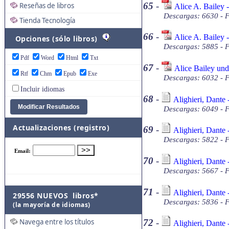
65
-
Reseñas de libros
Alice A. Bailey 
Descargas: 6630 - 
Tienda Tecnología
66
-
Alice A. Bailey 
Opciones (sólo libros)
Descargas: 5885 - 
Pdf
Word
Html
Txt
67
-
Alice Bailey un
Rtf
Chm
Epub
Exe
Descargas: 6032 - 
Incluir idiomas
68
-
Alighieri, Dante 
Descargas: 6049 - F
Actualizaciones (registro)
69
-
Alighieri, Dante 
Descargas: 5822 - F
70
-
Alighieri, Dante 
Descargas: 5667 - F
71
-
Alighieri, Dante 
29556 NUEVOS libros*
Descargas: 5836 - F
(la mayoría de idiomas)
Navega entre los títulos
72
-
Alighieri, Dante 