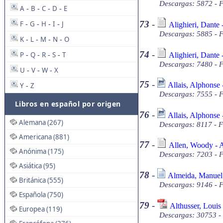
Descargas: 5872 - F
A
B
C
D
E
-
-
-
-
73
-
F
G
H
I
J
Alighieri, Dante 
-
-
-
-
Descargas: 5885 - F
K
L
M
N
O
-
-
-
-
74
-
P
Q
R
S
T
Alighieri, Dante 
-
-
-
-
Descargas: 7480 - F
U
V
W
X
-
-
-
75
-
Allais, Alphonse
Y
Z
-
Descargas: 7555 - 
Libros en español por origen
76
-
Allais, Alphonse 
Alemana (267)
Descargas: 8117 - 
Americana (881)
77
-
Allen, Woody - A
Anónima (175)
Descargas: 7203 - F
Asiática (95)
78
-
Almeida, Manuel 
Británica (555)
Descargas: 9146 - F
Española (750)
79
-
Althusser, Louis
Europea (119)
Descargas: 30753 -