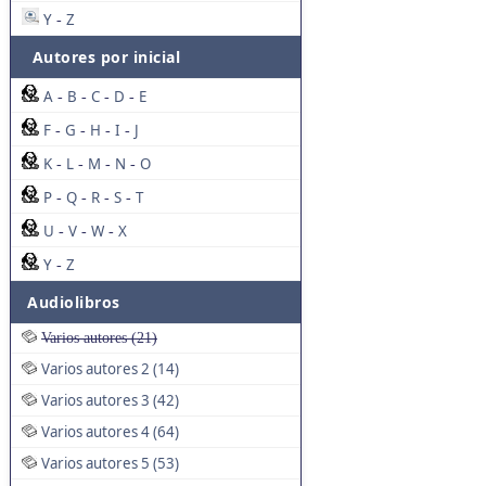
Y
Z
-
Autores por inicial
A
B
C
D
E
-
-
-
-
F
G
H
I
J
-
-
-
-
K
L
M
N
O
-
-
-
-
P
Q
R
S
T
-
-
-
-
U
V
W
X
-
-
-
Y
Z
-
Audiolibros
Varios autores (21)
Varios autores 2 (14)
Varios autores 3 (42)
Varios autores 4 (64)
Varios autores 5 (53)