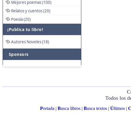
Mejores poemas (100)
Relatos y cuentos (20)
Poesía (20)
¡Publica tu libro!
Autores Noveles (18)
Sponsors
C
Todos los d
P
ortada
B
usca libros
B
usca textos
Ú
ltimos
|
|
|
|