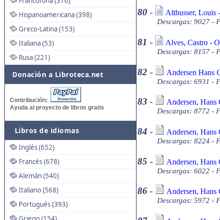
Francófona (376)
80
-
Althusser, Louis 
Hispanoamericana (398)
Descargas: 9027 - F
Greco-Latina (153)
81
-
Alves, Castro - O
Italiana (53)
Descargas: 8157 - F
Rusa (221)
82
-
Andersen Hans Ch
Donación a Libroteca.net
Descargas: 6931 - F
83
-
Contribución:
Andersen, Hans Ch
Ayuda al proyecto de libros gratis
Descargas: 8772 - F
Libros de idiomas
84
-
Andersen, Hans C
Descargas: 8224 - F
Inglés (652)
85
-
Francés (678)
Andersen, Hans C
Descargas: 6022 - F
Alemán (540)
Italiano (568)
86
-
Andersen, Hans C
Descargas: 5972 - F
Portugués (393)
Griego (154)