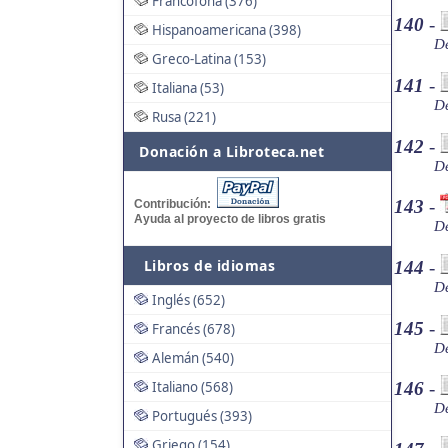
Francófona (376)
140
-
Hispanoamericana (398)
De
Greco-Latina (153)
141
-
Italiana (53)
De
Rusa (221)
142
-
Donación a Libroteca.net
De
143
-
Contribución:
Ayuda al proyecto de libros gratis
De
Libros de idiomas
144
-
De
Inglés (652)
145
-
Francés (678)
De
Alemán (540)
Italiano (568)
146
-
De
Portugués (393)
Griego (154)