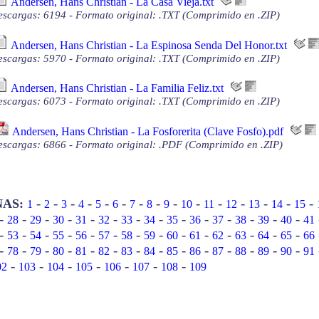
Andersen, Hans Christian - La Casa Vieja.txt
scargas: 6194 - Formato original: .TXT (Comprimido en .ZIP)
Andersen, Hans Christian - La Espinosa Senda Del Honor.txt
scargas: 5970 - Formato original: .TXT (Comprimido en .ZIP)
Andersen, Hans Christian - La Familia Feliz.txt
scargas: 6073 - Formato original: .TXT (Comprimido en .ZIP)
Andersen, Hans Christian - La Fosforerita (Clave Fosfo).pdf
scargas: 6866 - Formato original: .PDF (Comprimido en .ZIP)
-
-
-
-
-
-
-
-
-
-
-
-
-
-
-
NAS:
1
2
3
4
5
6
7
8
9
10
11
12
13
14
15
-
-
-
-
-
-
-
-
-
-
-
-
-
-
28
29
30
31
32
33
34
35
36
37
38
39
40
41
-
-
-
-
-
-
-
-
-
-
-
-
-
-
53
54
55
56
57
58
59
60
61
62
63
64
65
66
-
-
-
-
-
-
-
-
-
-
-
-
-
-
78
79
80
81
82
83
84
85
86
87
88
89
90
91
-
-
-
-
-
-
-
02
103
104
105
106
107
108
109