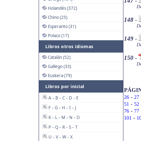
147
-
De
Holandés (372)
Chino (25)
148
-
De
Esperanto (31)
Polaco (17)
149
-
De
Libros otros idiomas
Catalán (52)
150
-
De
Gallego (33)
Euskera (79)
Libros por inicial
PÁGI
-
26
27
A
B
C
D
E
-
-
-
-
-
51
52
F
G
H
I
J
-
-
-
-
-
76
77
-
K
L
M
N
O
101
1
-
-
-
-
P
Q
R
S
T
-
-
-
-
U
V
W
X
-
-
-