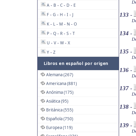
De
A
B
C
D
E
-
-
-
-
133
-
F
G
H
I
J
-
-
-
-
De
K
L
M
N
O
-
-
-
-
134
-
P
Q
R
S
T
-
-
-
-
De
U
V
W
X
-
-
-
135
-
Y
Z
-
De
Libros en español por origen
136
-
Alemana (267)
De
Americana (881)
137
-
Anónima (175)
De
Asiática (95)
138
-
Británica (555)
De
Española (750)
139
-
Europea (119)
De