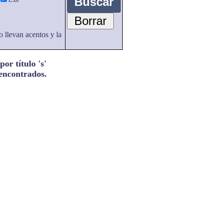
o llevan acentos y la
or título 's'
 encontrados.