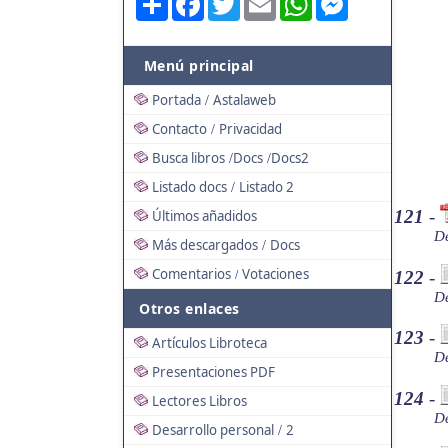
Menú principal
Portada
Astalaweb
/
Contacto
Privacidad
/
Busca libros
Docs
Docs2
/
/
Listado docs
Listado 2
/
121
-
Últimos añadidos
De
Más descargados
Docs
/
Comentarios
Votaciones
122
-
/
De
Otros enlaces
123
-
Artículos Libroteca
De
Presentaciones PDF
124
-
Lectores Libros
De
Desarrollo personal
2
/