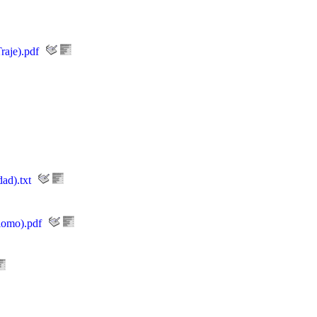
raje).pdf
ad).txt
lomo).pdf