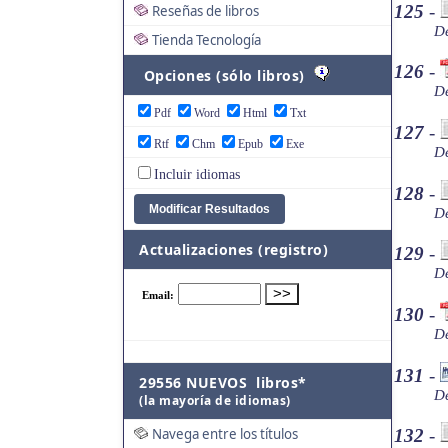
125
-
Reseñas de libros
De
Tienda Tecnología
126
-
Opciones (sólo libros)
De
Pdf
Word
Html
Txt
127
-
Rtf
Chm
Epub
Exe
De
Incluir idiomas
128
-
De
Actualizaciones (registro)
129
-
De
130
-
De
131
-
29556 NUEVOS libros*
De
(la mayoría de idiomas)
Navega entre los títulos
132
-