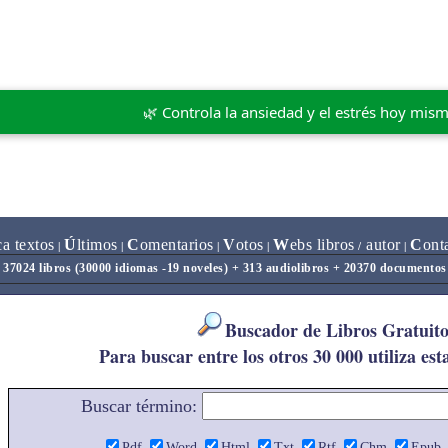
🌿 Controla la ansiedad y el estrés hoy mis
ca textos
Ú
ltimos
C
omentarios
V
otos
W
ebs libros
autor
C
ont
|
|
|
|
/
|
37024 libros (30000 idiomas -19 noveles) + 313 audiolibros + 20370 documentos
Buscador de Libros Gratuito
Para buscar entre los otros 30 000 utiliza est
Buscar término:
Pdf
Word
Html
Txt
Rtf
Chm
Epub