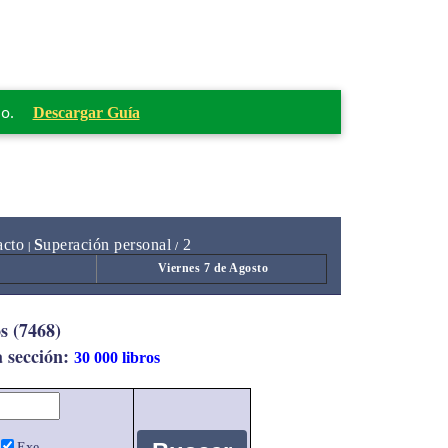
mo.
Descargar Guía
acto
S
uperación personal
2
|
/
Viernes 7 de Agosto
s (7468)
a sección:
30 000 libros
Exe