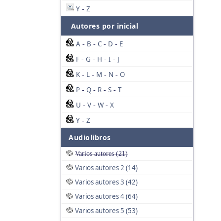
Y
Z
-
Autores por inicial
A
B
C
D
E
-
-
-
-
F
G
H
I
J
-
-
-
-
K
L
M
N
O
-
-
-
-
P
Q
R
S
T
-
-
-
-
U
V
W
X
-
-
-
Y
Z
-
Audiolibros
Varios autores (21)
Varios autores 2 (14)
Varios autores 3 (42)
Varios autores 4 (64)
Varios autores 5 (53)