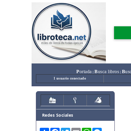
P
ortada
B
usca libros
B
us
|
|
1 usuario conectado
Redes Sociales
Share
Facebook
Twitter
Email
WhatsApp
Messenger