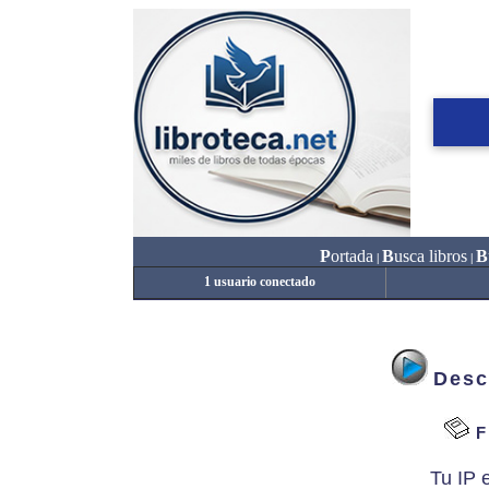
P
ortada
B
usca libros
B
|
|
1 usuario conectado
Desc
F
Tu IP 