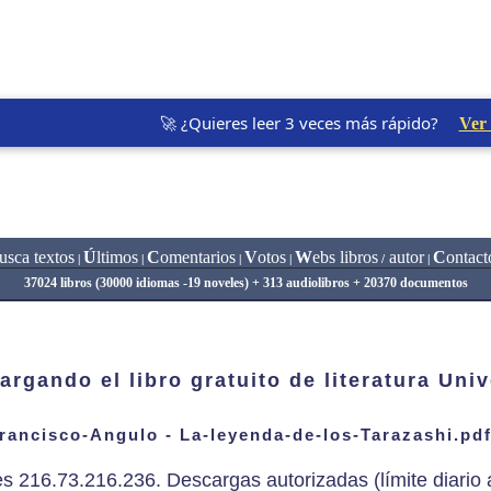
🚀 ¿Quieres leer 3 veces más rápido?
Ver
usca textos
Ú
ltimos
C
omentarios
V
otos
W
ebs libros
autor
C
ontact
|
|
|
|
/
|
37024 libros (30000 idiomas -19 noveles) + 313 audiolibros + 20370 documentos
argando el libro gratuito de literatura Univ
rancisco-Angulo - La-leyenda-de-los-Tarazashi.pdf
es 216.73.216.236. Descargas autorizadas (límite diario a