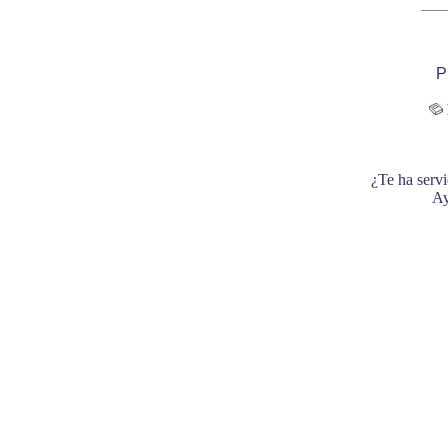
P
¿Te ha servi
Ay