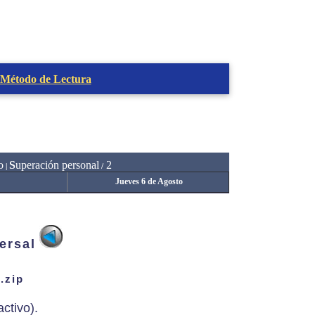
 Método de Lectura
o
S
uperación personal
2
|
/
Jueves 6 de Agosto
ersal
.zip
ctivo).