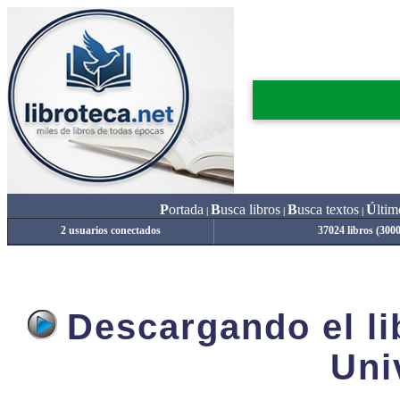
P
ortada
B
usca libros
B
usca textos
Ú
ltim
|
|
|
2 usuarios conectados
37024 libros (300
Descargando el lib
Uni