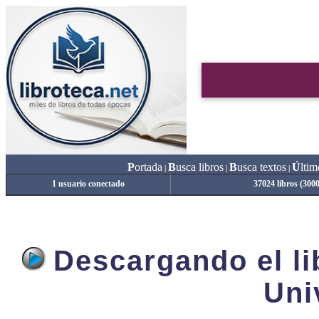
P
ortada
B
usca libros
B
usca textos
Ú
ltim
|
|
|
1 usuario conectado
37024 libros (300
Descargando el lib
Uni