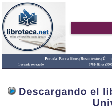
P
ortada
B
usca libros
B
usca textos
Ú
ltim
|
|
|
1 usuario conectado
37024 libros (300
Descargando el lib
Uni