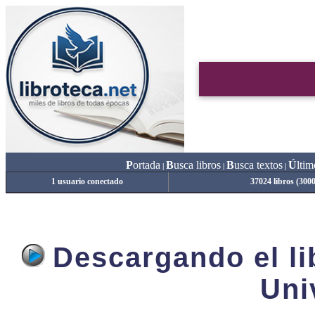
P
ortada
B
usca libros
B
usca textos
Ú
ltim
|
|
|
1 usuario conectado
37024 libros (300
Descargando el lib
Uni