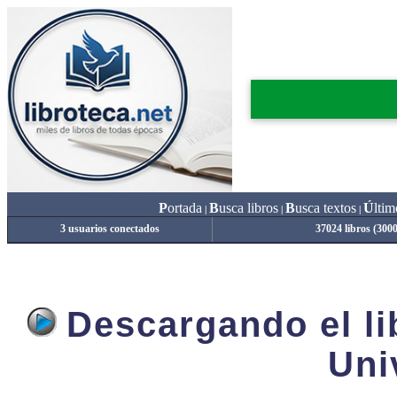
P
ortada
B
usca libros
B
usca textos
Ú
ltim
|
|
|
3 usuarios conectados
37024 libros (300
Descargando el lib
Uni