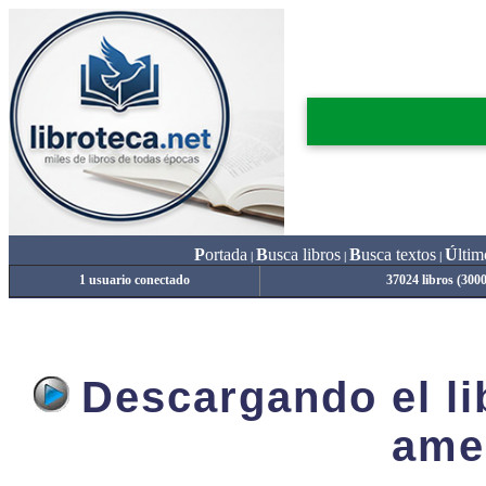
P
ortada
B
usca libros
B
usca textos
Ú
ltim
|
|
|
1 usuario conectado
37024 libros (300
Descargando el lib
ame