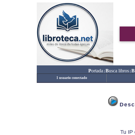
P
ortada
B
usca libros
B
|
|
1 usuario conectado
Desc
Tu IP 