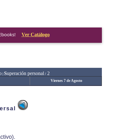
 Ebooks!
Ver Catálogo
o
S
uperación personal
2
|
/
Viernes 7 de Agosto
ersal
ctivo).