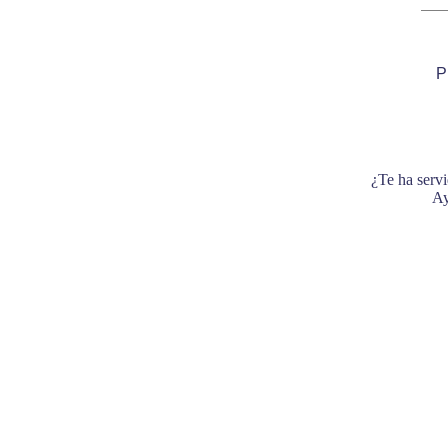
P
¿Te ha servi
Ay