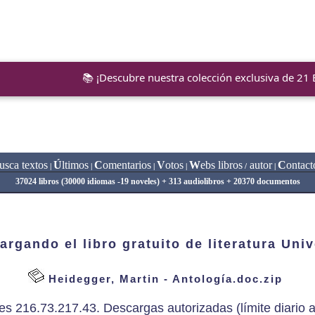
📚 ¡Descubre nuestra colección exclusiva de 21
usca textos
Ú
ltimos
C
omentarios
V
otos
W
ebs libros
autor
C
ontact
|
|
|
|
/
|
37024 libros (30000 idiomas -19 noveles) + 313 audiolibros + 20370 documentos
argando el libro gratuito de literatura Univ
Heidegger, Martin - Antología.doc.zip
es 216.73.217.43. Descargas autorizadas (límite diario a