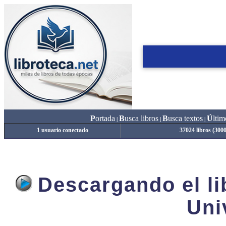
P
ortada
B
usca libros
B
usca textos
Ú
ltim
|
|
|
1 usuario conectado
37024 libros (300
Descargando el lib
Uni