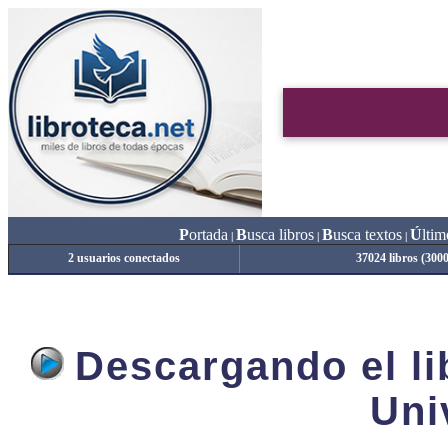
P
ortada
B
usca libros
B
usca textos
Ú
ltim
|
|
|
2 usuarios conectados
37024 libros (300
Descargando el lib
Uni