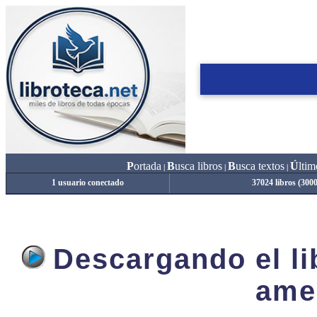
P
ortada
B
usca libros
B
usca textos
Ú
ltim
|
|
|
1 usuario conectado
37024 libros (300
Descargando el lib
ame