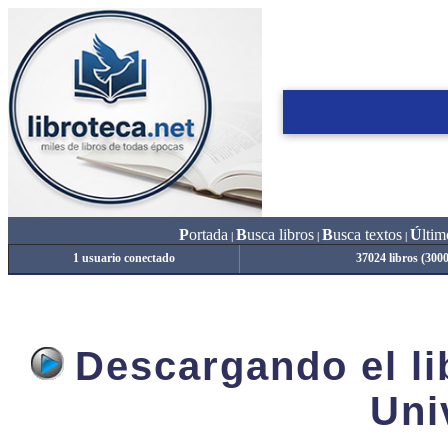
P
ortada
B
usca libros
B
usca textos
Ú
ltim
|
|
|
1 usuario conectado
37024 libros (300
Descargando el lib
Uni