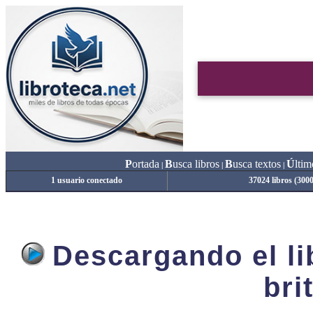
P
ortada
B
usca libros
B
usca textos
Ú
ltim
|
|
|
1 usuario conectado
37024 libros (300
Descargando el lib
bri