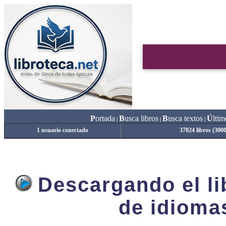
P
ortada
B
usca libros
B
usca textos
Ú
ltim
|
|
|
1 usuario conectado
37024 libros (300
Descargando el lib
de idioma