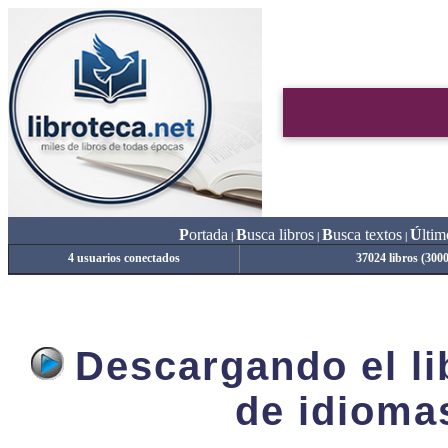
P
ortada
B
usca libros
B
usca textos
Ú
ltim
|
|
|
4 usuarios conectados
37024 libros (300
Descargando el lib
de idioma