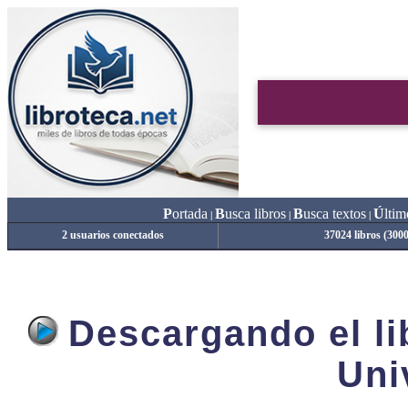
P
ortada
B
usca libros
B
usca textos
Ú
ltim
|
|
|
2 usuarios conectados
37024 libros (300
Descargando el lib
Uni