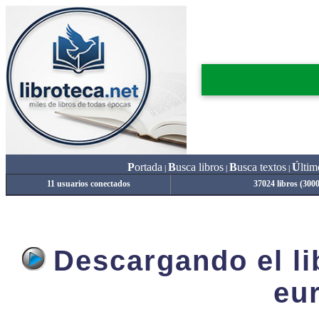
P
ortada
B
usca libros
B
usca textos
Ú
ltim
|
|
|
11 usuarios conectados
37024 libros (300
Descargando el lib
eu