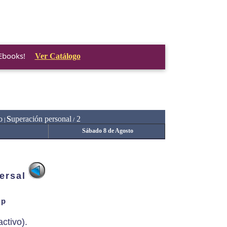
 Ebooks!
Ver Catálogo
o
S
uperación personal
2
|
/
Sábado 8 de Agosto
ersal
ip
ctivo).