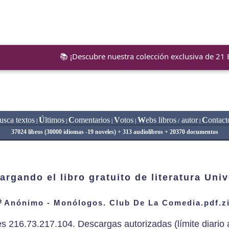
📚 ¡Descubre nuestra colección exclusiva de 21
usca textos
Ú
ltimos
C
omentarios
V
otos
W
ebs libros
autor
C
ontact
|
|
|
|
/
|
37024 libros (30000 idiomas -19 noveles) + 313 audiolibros + 20370 documentos
argando el libro gratuito de literatura Univ
Anónimo - Monólogos. Club De La Comedia.pdf.z
es 216.73.217.104. Descargas autorizadas (límite diario a