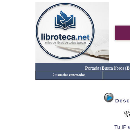
P
ortada
B
usca libros
B
|
|
2 usuarios conectados
Desc
Tu IP 