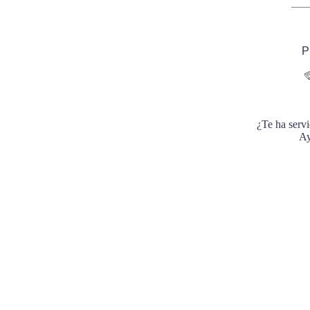
P
¿Te ha servi
Ay