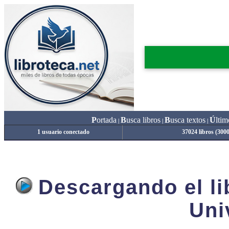
P
ortada
B
usca libros
B
usca textos
Ú
ltim
|
|
|
1 usuario conectado
37024 libros (300
Descargando el lib
Uni