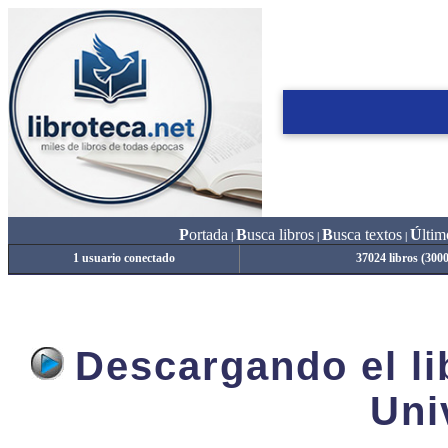
P
ortada
B
usca libros
B
usca textos
Ú
ltim
|
|
|
1 usuario conectado
37024 libros (300
Descargando el lib
Uni