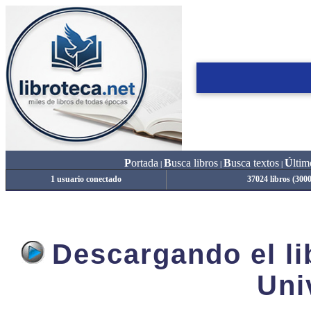
P
ortada
B
usca libros
B
usca textos
Ú
ltim
|
|
|
1 usuario conectado
37024 libros (300
Descargando el lib
Uni