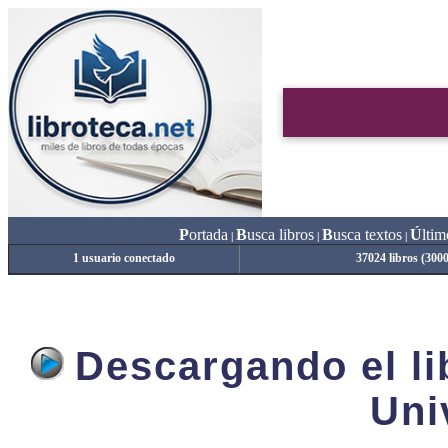
P
ortada
B
usca libros
B
usca textos
Ú
ltim
|
|
|
1 usuario conectado
37024 libros (300
Descargando el lib
Uni