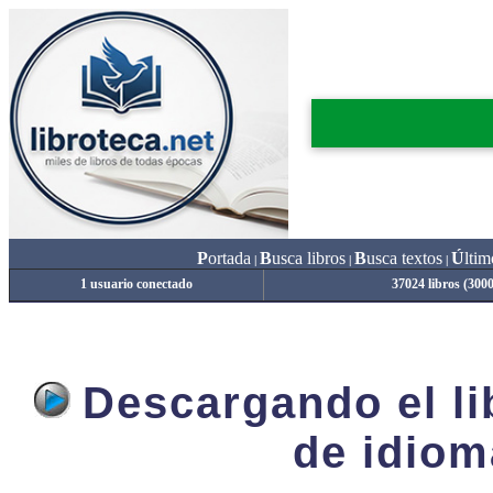
P
ortada
B
usca libros
B
usca textos
Ú
ltim
|
|
|
1 usuario conectado
37024 libros (300
Descargando el lib
de idiom