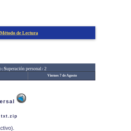
 Método de Lectura
o
S
uperación personal
2
|
/
Viernes 7 de Agosto
ersal
txt.zip
ctivo).