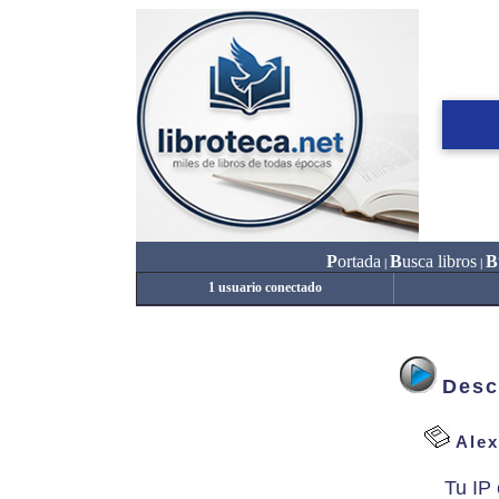
P
ortada
B
usca libros
B
|
|
1 usuario conectado
Desc
Alex
Tu IP 