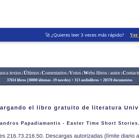
🚀 ¿Quieres leer 3 veces más rápido?
Ver
usca textos
Ú
ltimos
C
omentarios
V
otos
W
ebs libros
autor
C
ontact
|
|
|
|
/
|
37024 libros (30000 idiomas -19 noveles) + 313 audiolibros + 20370 documentos
argando el libro gratuito de literatura Univ
andros Papadiamantis - Easter Time Short Stories.
es 216.73.216.50. Descargas autorizadas (límite diario a