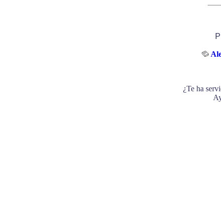
P
Ale
¿Te ha servi
Ay