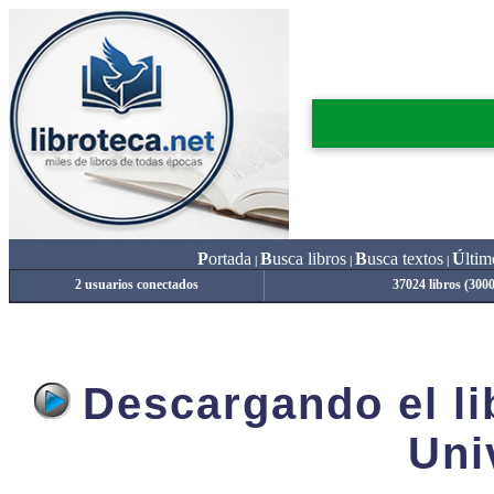
P
ortada
B
usca libros
B
usca textos
Ú
ltim
|
|
|
2 usuarios conectados
37024 libros (300
Descargando el lib
Uni