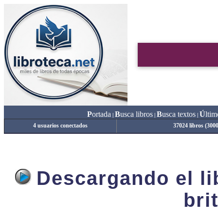
P
ortada
B
usca libros
B
usca textos
Ú
ltim
|
|
|
4 usuarios conectados
37024 libros (300
Descargando el lib
bri