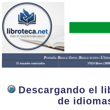
P
ortada
B
usca libros
B
usca textos
Ú
ltim
|
|
|
31 usuarios conectados
37024 libros (300
Descargando el lib
de idioma