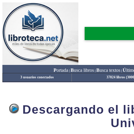
P
ortada
B
usca libros
B
usca textos
Ú
ltim
|
|
|
3 usuarios conectados
37024 libros (300
Descargando el lib
Uni