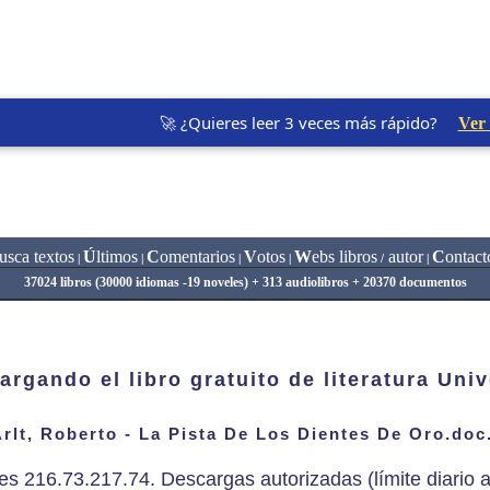
🚀 ¿Quieres leer 3 veces más rápido?
Ver
usca textos
Ú
ltimos
C
omentarios
V
otos
W
ebs libros
autor
C
ontact
|
|
|
|
/
|
37024 libros (30000 idiomas -19 noveles) + 313 audiolibros + 20370 documentos
argando el libro gratuito de literatura Univ
rlt, Roberto - La Pista De Los Dientes De Oro.doc
es 216.73.217.74. Descargas autorizadas (límite diario a