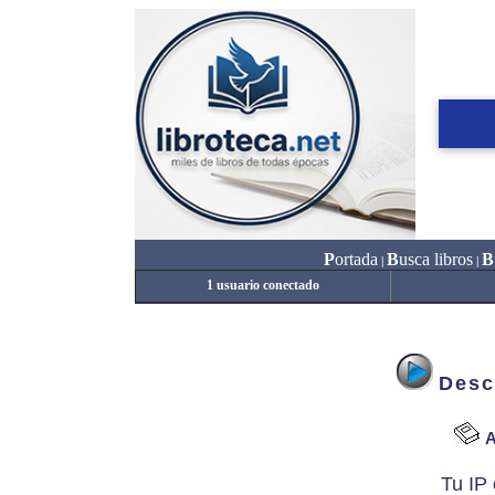
P
ortada
B
usca libros
B
|
|
1 usuario conectado
Desc
A
Tu IP 