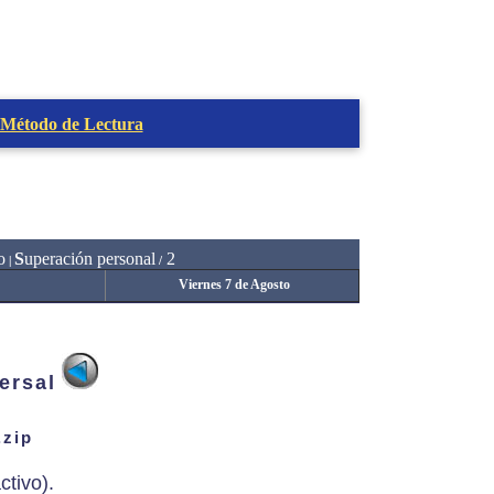
 Método de Lectura
o
S
uperación personal
2
|
/
Viernes 7 de Agosto
ersal
.zip
ctivo).