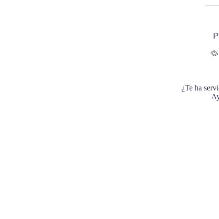
P
¿Te ha servi
Ay