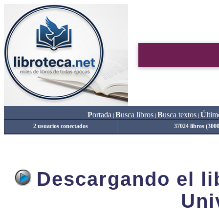
P
ortada
B
usca libros
B
usca textos
Ú
ltim
|
|
|
2 usuarios conectados
37024 libros (300
Descargando el lib
Uni