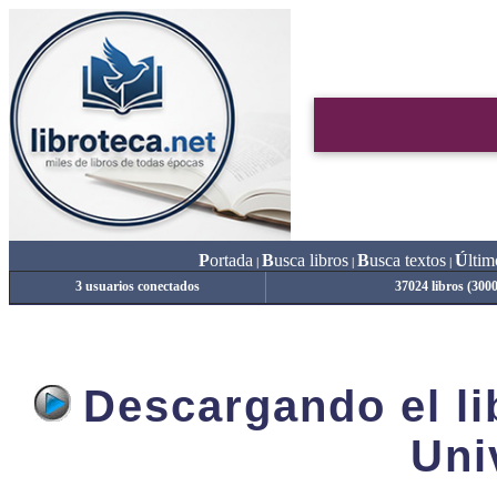
P
ortada
B
usca libros
B
usca textos
Ú
ltim
|
|
|
3 usuarios conectados
37024 libros (300
Descargando el lib
Uni