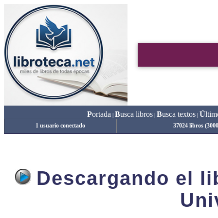
P
ortada
B
usca libros
B
usca textos
Ú
ltim
|
|
|
1 usuario conectado
37024 libros (300
Descargando el lib
Uni