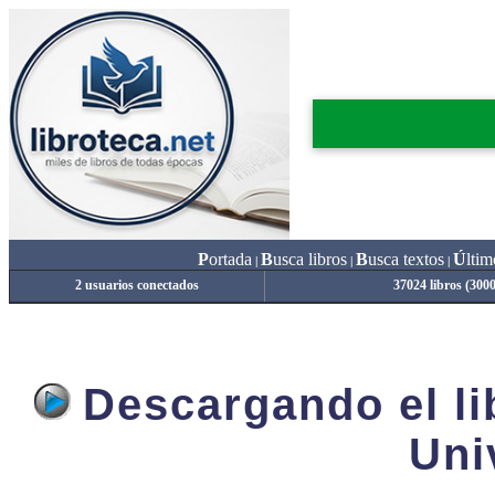
P
ortada
B
usca libros
B
usca textos
Ú
ltim
|
|
|
2 usuarios conectados
37024 libros (300
Descargando el lib
Uni