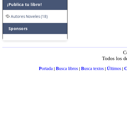
¡Publica tu libro!
Autores Noveles (18)
Sponsors
C
Todos los d
P
ortada
B
usca libros
B
usca textos
Ú
ltimos
|
|
|
|