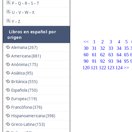
P
Q
R
S
T
-
-
-
-
U
V
W
X
-
-
-
Y
Z
-
Libros en español por
origen
<<
1
2
3
4
5
Alemana (267)
30
31
32
33
34
35
60
61
62
63
64
65
Americana (881)
90
91
92
93
94
95
Anónima (175)
120
121
122
123
124
>>
Asiática (95)
Británica (555)
Española (750)
Europea (119)
Francófona (376)
Hispanoamericana (398)
Greco-Latina (153)