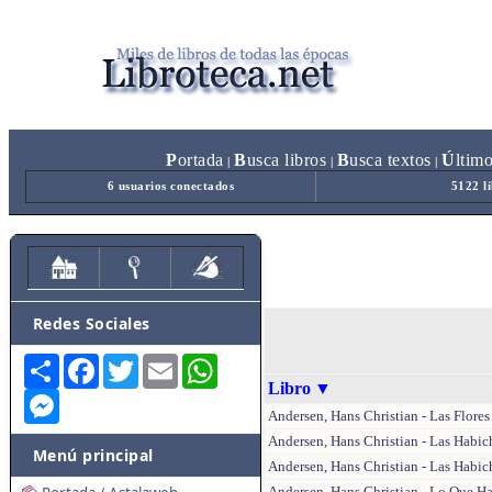
P
ortada
B
usca libros
B
usca textos
Ú
ltim
|
|
|
6 usuarios conectados
5122 l
Redes Sociales
Share
Facebook
Twitter
Email
WhatsApp
Libro
▼
Messenger
Andersen, Hans Christian - Las Flores
Andersen, Hans Christian - Las Habic
Menú principal
Andersen, Hans Christian - Las Habic
Andersen, Hans Christian - Lo Que Ha