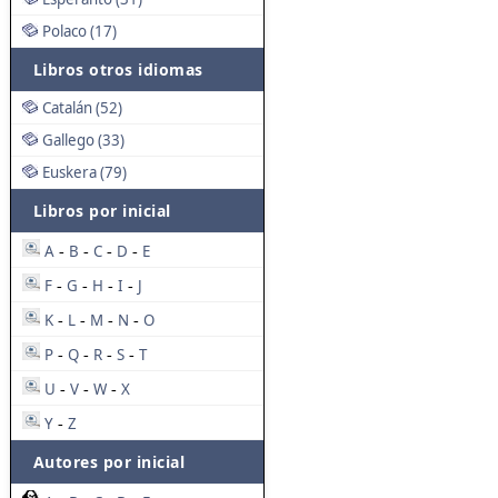
Polaco (17)
Libros otros idiomas
Catalán (52)
Gallego (33)
Euskera (79)
Libros por inicial
A
B
C
D
E
-
-
-
-
F
G
H
I
J
-
-
-
-
K
L
M
N
O
-
-
-
-
P
Q
R
S
T
-
-
-
-
U
V
W
X
-
-
-
Y
Z
-
Autores por inicial