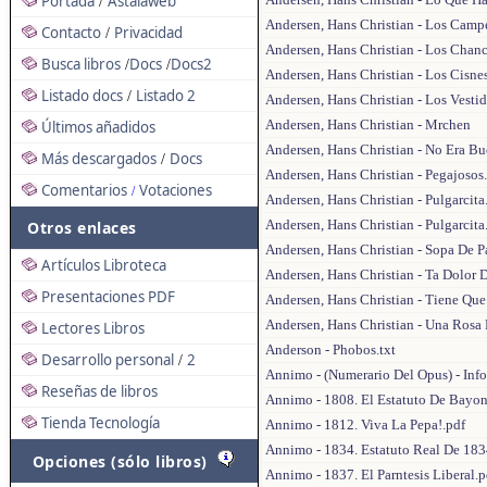
Portada
Astalaweb
/
Andersen, Hans Christian - Los Campe
Contacto
Privacidad
/
Andersen, Hans Christian - Los Chanc
Busca libros
Docs
Docs2
/
/
Andersen, Hans Christian - Los Cisnes
Listado docs
Listado 2
/
Andersen, Hans Christian - Los Vesti
Andersen, Hans Christian - Mrchen
Últimos añadidos
Andersen, Hans Christian - No Era Bu
Más descargados
Docs
/
Andersen, Hans Christian - Pegajosos.
Comentarios
Votaciones
/
Andersen, Hans Christian - Pulgarcita
Andersen, Hans Christian - Pulgarcita.
Otros enlaces
Andersen, Hans Christian - Sopa De Pa
Artículos Libroteca
Andersen, Hans Christian - Ta Dolor 
Presentaciones PDF
Andersen, Hans Christian - Tiene Que
Andersen, Hans Christian - Una Ros
Lectores Libros
Anderson - Phobos.txt
Desarrollo personal
2
/
Annimo - (Numerario Del Opus) - Inf
Reseñas de libros
Annimo - 1808. El Estatuto De Bayon
Tienda Tecnología
Annimo - 1812. Viva La Pepa!.pdf
Annimo - 1834. Estatuto Real De 183
Opciones (sólo libros)
Annimo - 1837. El Parntesis Liberal.p