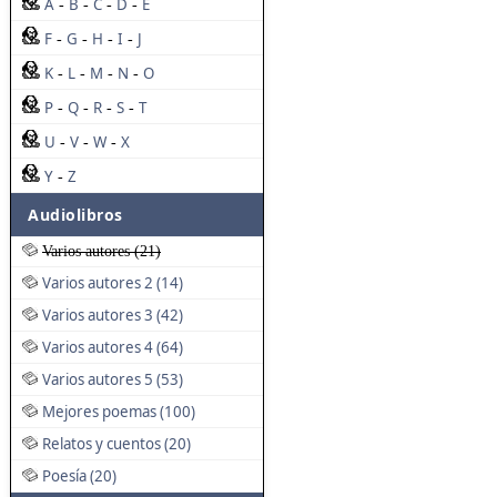
A
B
C
D
E
-
-
-
-
F
G
H
I
J
-
-
-
-
K
L
M
N
O
-
-
-
-
P
Q
R
S
T
-
-
-
-
U
V
W
X
-
-
-
Y
Z
-
Audiolibros
Varios autores (21)
Varios autores 2 (14)
Varios autores 3 (42)
Varios autores 4 (64)
Varios autores 5 (53)
Mejores poemas (100)
Relatos y cuentos (20)
Poesía (20)