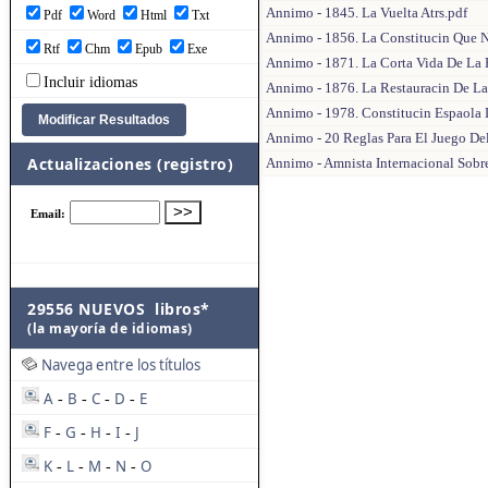
Annimo - 1845. La Vuelta Atrs.pdf
Pdf
Word
Html
Txt
Annimo - 1856. La Constitucin Que N
Rtf
Chm
Epub
Exe
Annimo - 1871. La Corta Vida De La 
Incluir idiomas
Annimo - 1876. La Restauracin De L
Annimo - 1978. Constitucin Espaola 
Annimo - 20 Reglas Para El Juego De
Actualizaciones (registro)
Annimo - Amnista Internacional Sobr
29556 NUEVOS libros*
(la mayoría de idiomas)
Navega entre los títulos
A
B
C
D
E
-
-
-
-
F
G
H
I
J
-
-
-
-
K
L
M
N
O
-
-
-
-